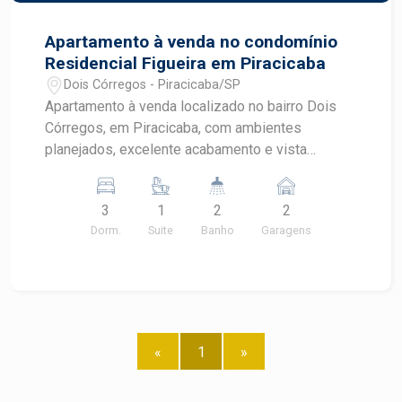
Apartamento à venda no condomínio
Residencial Figueira em Piracicaba
Dois Córregos - Piracicaba/SP
Apartamento à venda localizado no bairro Dois
Córregos, em Piracicaba, com ambientes
planejados, excelente acabamento e vista
privilegiada em andar alto. O imóvel combina
conforto, funcionalidade e praticidade, sendo uma
3
1
2
2
ótima oportunidade para quem busca qualidade
Dorm.
Suite
Banho
Garagens
de vida em uma região valorizada do bairro Dois
Córregos. CARACTERÍSTICAS DO IMÓVEL - 3
dormitórios, sendo 1 suíte - Ampla sala para 2
ambientes com sanca de gesso - Ar-
condicionado na sala - Sacada com vista livre em
andar alto - Cozinha americana planejada -
«
1
»
Banheiro social - Área de serviço - 2 vagas de
garagem em sistema gaveta - Ambientes com