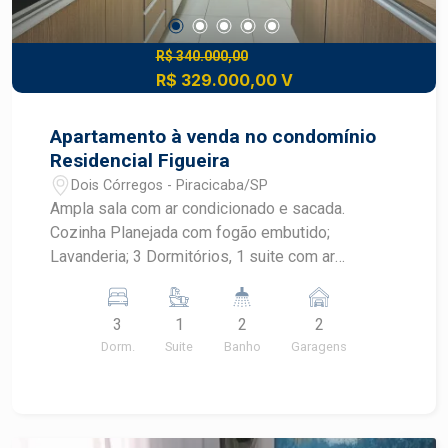
R$ 340.000,00
R$ 329.000,00 V
Apartamento à venda no condomínio
Residencial Figueira
Dois Córregos - Piracicaba/SP
Ampla sala com ar condicionado e sacada.
Cozinha Planejada com fogão embutido;
Lavanderia; 3 Dormitórios, 1 suite com ar
condicionado e armários. 02 vagas paralelas
3
1
2
2
Dorm.
Suite
Banho
Garagens