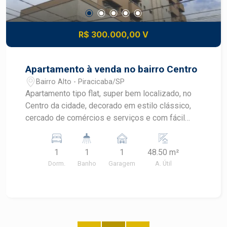
R$ 300.000,00 V
Apartamento à venda no bairro Centro
Bairro Alto - Piracicaba/SP
Apartamento tipo flat, super bem localizado, no
Centro da cidade, decorado em estilo clássico,
cercado de comércios e serviços e com fácil
acesso à Rua XV de Novembro e também à
Avenida Armando Salles de Oliveira. - 48m² de
1
1
1
48.50 m²
área útil; - Quarto; - Sala; - Cozinha; - Banheiro; -
Dorm.
Banho
Garagem
A. Útil
Vaga para garagem. O Flat inclui serviço de
quarto, portaria, piscina e sauna. Agende sua
visita!