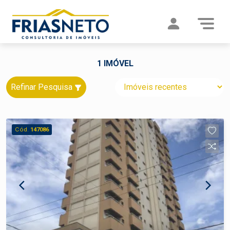
1 IMÓVEL
Refinar Pesquisa
Cód.
147086