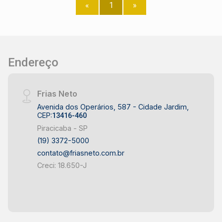
«
1
»
Endereço
Frias Neto
Avenida dos Operários, 587 - Cidade Jardim,
CEP:
13416-460
Piracicaba - SP
(19) 3372-5000
contato@friasneto.com.br
Creci: 18.650-J