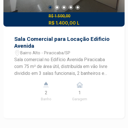
R$ 1.500,00
R$ 1.400,00 L
Sala Comercial para Locação Edificio
Avenida
Bairro Alto - Piracicaba/SP
Sala comercial no Edifício Avenida Piracicaba
com 75 m² de área útil, distribuída em vão livre
dividido em 3 salas funcionais, 2 banheiros e
copa de apoio. Conta com piso em granito, que
agrega sofisticação ao ambiente, além de 1 vaga
2
1
de garagem. Ideal para escritórios, consultórios
Banho
Garagem
ou empresas que buscam endereço valorizado e
estrutura pronta para atender clientes com
conforto e profissionalismo. Piracicaba
localização estratégica na principal via da cidade,