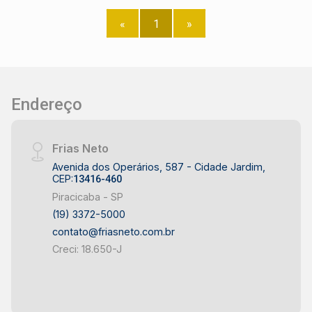
com fácil acesso a comércios, bancos,
restaurantes e transporte público,
«
1
»
proporcionando praticidade e visibilidade para o
seu negócio. Construa seu futuro com quem é
agente de desenvolvimento do mercado
imobiliário de Piracicaba. Agende sua visita.
Endereço
Frias Neto
Avenida dos Operários, 587 - Cidade Jardim,
CEP:
13416-460
Piracicaba - SP
(19) 3372-5000
contato@friasneto.com.br
Creci: 18.650-J