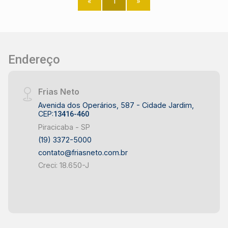
«
1
»
sem abrir mão da qualidade de vida. Não perca
essa chance! Entre em contato para mais
informações e agende uma visita. Venha
conhecer seu novo lar! Transforme seu sonho em
realidade!
Endereço
Frias Neto
Avenida dos Operários, 587 - Cidade Jardim,
CEP:
13416-460
Piracicaba - SP
(19) 3372-5000
contato@friasneto.com.br
Creci: 18.650-J