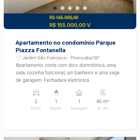
R$ 165.000,00
R$ 155.000,00 V
Apartamento no condomínio Parque
Piazza Fontanella
Jardim São Francisco - Piracicaba/SP
Apartamento conta com dois dormitórios, uma
sala, cozinha funcional, um banheiro e uma vaga
de garagem. Fechadura eletrônica.
2
1
1
46 m²
Dorm.
Banho
Garagem
A. Útil