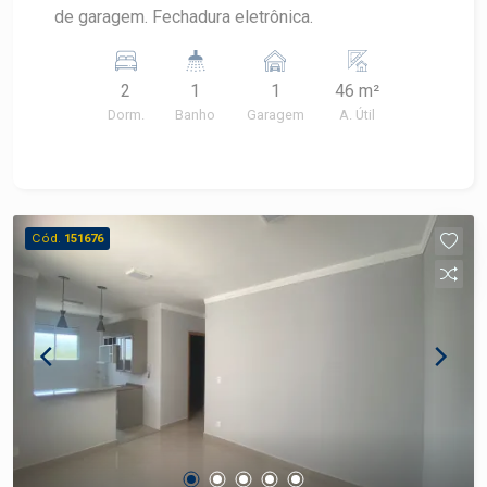
de garagem. Fechadura eletrônica.
2
1
1
46 m²
Dorm.
Banho
Garagem
A. Útil
Cód.
151676