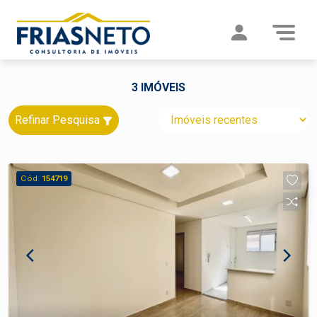
3 IMÓVEIS
Refinar Pesquisa
Cód.
154719