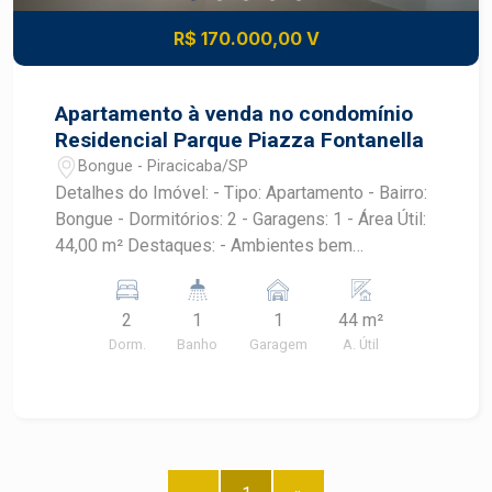
R$ 170.000,00 V
Apartamento à venda no condomínio
Residencial Parque Piazza Fontanella
Bongue - Piracicaba/SP
Detalhes do Imóvel: - Tipo: Apartamento - Bairro:
Bongue - Dormitórios: 2 - Garagens: 1 - Área Útil:
44,00 m² Destaques: - Ambientes bem
iluminados e arejados, proporcionando uma
atmosfera acolhedora. - Acomodações práticas e
2
1
1
44 m²
funcionais, perfeitas para famílias pequenas ou
Dorm.
Banho
Garagem
A. Útil
para quem deseja um espaço aconchegante. -
Garagem disponível para maior comodidade.
Localização: O bairro Bongue é conhecido pela
sua tranquilidade e fácil acesso a comércio,
escolas e serviços essenciais. Você estará
próximo a tudo o que precisa para o seu dia a dia,