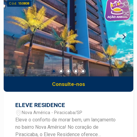
Móveis planejados da Idecor! Agende sua visita
Cód.
150808
com um corretor especialista Frias Neto.
Consulte-nos
ELEVE RESIDENCE
Nova América - Piracicaba/SP
Eleve o conforto de morar bem, um lançamento
no bairro Nova América! No coração de
Piracicaba, o Eleve Residence oferece