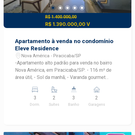
R$ 1.400.000,00
R$ 1.390.000,00 V
Apartamento à venda no condomínio
Eleve Residence
Nova América - Piracicaba/SP
-Apartamento alto padrão para venda no bairro
Nova América, em Piracicaba/SP: - 116 m² de
área útil; - Sol da manhã; - Varanda gourmet
fechada com vidro; - Sala 03 ambientes
integrados, sendo sala de tv, de jantar e de estar;
3
2
3
2
- Cozinha com ilha, completa com armários
Dorm.
Suítes
Banho
Garagens
embutidos; - 03 dormitórios com 02 suítes com
armários embutidos, sendo 01 suíte com closet; -
Ar-condicionado nas suítes e salas; - Escritório; -
Lavabo; - 2 vagas de garagem no subsolo.