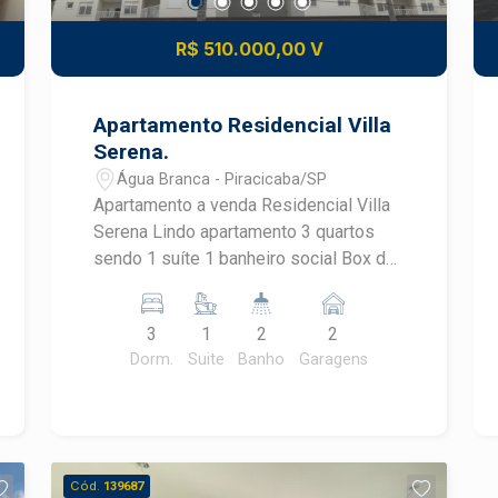
R$ 510.000,00 V
Apartamento Residencial Villa
Serena.
Água Branca - Piracicaba/SP
Apartamento a venda Residencial Villa
Serena Lindo apartamento 3 quartos
sendo 1 suíte 1 banheiro social Box de
blindex nos banheiros Cozinha
planejada com cooktop e coifa
3
1
2
2
Lavanderia com planejados Aquecedor
Dorm.
Suite
Banho
Garagens
a gás Telas de proteção nas janelas e
sacada Sol da manhã Estuda permuta
com casa
Cód.
139687