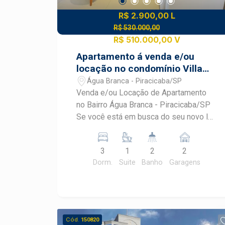
R$ 2.900,00 L
R$ 530.000,00
R$ 510.000,00 V
Apartamento á venda e/ou
locação no condomínio Villa
Serena
Água Branca - Piracicaba/SP
Venda e/ou Locação de Apartamento
no Bairro Água Branca - Piracicaba/SP
Se você está em busca do seu novo lar,
conheça este encantador apartamento
localizado no desejado bairro Água
3
1
2
2
Branca, em Piracicaba. Apartamento
Dorm.
Suite
Banho
Garagens
completamente planejado. Ampla sala
integrada a cozinha americana, repleta
de armários planejados; Sacada. 03
Dormitórios, sendo 1 suite e 1 com
closet com armários embutidos;
Cód.
150820