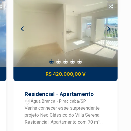
R$ 420.000,00 V
Residencial - Apartamento
Água Branca - Piracicaba/SP
Venha conhecer esse surpreendente
projeto Neo Clássico do Villa Serena
Residencial. Apartamento com 70 m²,
com 3 dormitórios sendo 1 suíte, sala