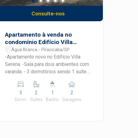
Consulte-nos
Apartamento à venda no
condomínio Edifício Villa
Serena
Água Branca - Piracicaba/SP
-Apartamento novo no Edifício Villa
Serena. -Sala para dois ambientes com
varanda. - 3 dormitórios sendo 1 suíte. -
Cozinha. - Área de serviço. -02 vagas. -
Condomínio com lazer completo. VILLA
3
2
1
2
SERENA Conforto, qualidade de vida e
Dorm.
Suítes
Banho
Garagens
muito lazer! Lazer completo SPA Sky
View SPA Térreo Piscina Adulto e
Infantil Salão de Festas Academia
Cinema Brinquedoteca Playground
Salão de Jogos Salão de Beleza Sala