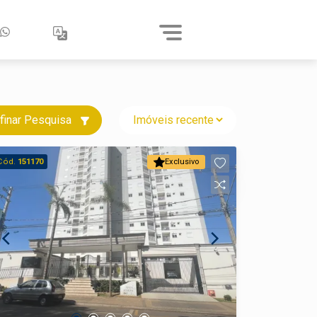
finar Pesquisa
Cód.
151170
Exclusivo