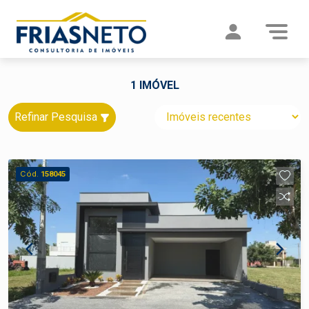
1 IMÓVEL
Refinar Pesquisa
Cód.
158045