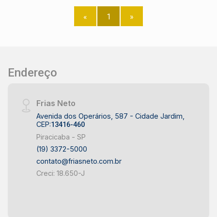
banheiros Preparação para energia fotovoltaica,
com conduítes e tubulação já passados (sistema
«
1
»
não instalado) Duas caixas d´agua de 500 litros,
garantindo maior autonomia no abastecimento
Um imóvel funcional, com excelente base
construtiva, pronto para receber os acabamentos
e tecnologias conforme o seu projeto. Aceita
Endereço
financiamento e FGTS. Estuda parcelamento
Frias Neto
Avenida dos Operários, 587 - Cidade Jardim,
CEP:
13416-460
Piracicaba - SP
(19) 3372-5000
contato@friasneto.com.br
Creci: 18.650-J