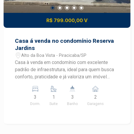
R$ 799.000,00 V
Casa á venda no condomínio Reserva
Jardins
Alto da Boa Vista - Piracicaba/SP
Casa à venda em condomínio com excelente
padrão de infraestrutura, ideal para quem busca
conforto, praticidade e já valoriza um imóvel
preparado para receber tecnologias modernas.
Ambientes bem planejados e soluções que
3
1
3
2
facilitam o dia a dia e futuras instalações.
Dorm.
Suite
Banho
Garagens
Destaques do imóvel: Sala, cozinha e 3
dormitórios com infraestrutura completa para ar-
condicionado, incluindo drenos já instalados
Tubulação para água quente e fria na cozinha e