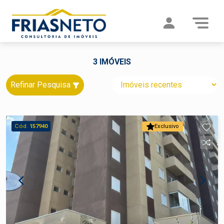
3 IMÓVEIS
Refinar Pesquisa
Cód.
157940
Exclusivo