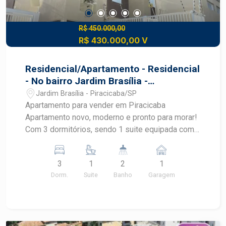
R$ 450.000,00
R$ 430.000,00 V
Residencial/Apartamento - Residencial
- No bairro Jardim Brasília -
Residencial Pátio Santa Cecília - 66m2
Jardim Brasília - Piracicaba/SP
Apartamento para vender em Piracicaba
Apartamento novo, moderno e pronto para morar!
Com 3 dormitórios, sendo 1 suite equipada com
armários planejados e ar-condicionado, outro
dormitorio com ar-condicionado e bancada para
3
1
2
1
escritório, o imóvel oferece conforto e
Dorm.
Suite
Banho
Garagem
praticidade para toda a família. A cozinha é
totalmente planejada, com forno, cooktop e coifa
da marca Eletrolux, integrada ao balcão e a sala,
criando um ambiente amplo, funcional e perfeito