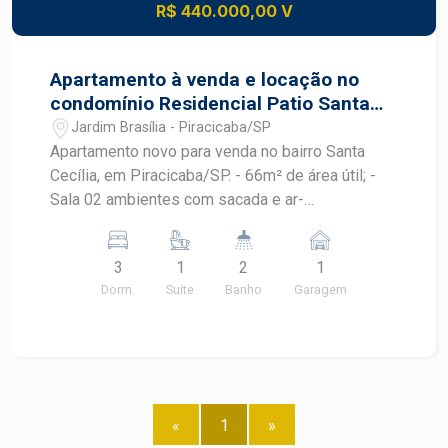
R$ 440.000,00 V
Apartamento à venda e locação no
condomínio Residencial Patio Santa
Cecília
Jardim Brasília - Piracicaba/SP
Apartamento novo para venda no bairro Santa
Cecília, em Piracicaba/SP. - 66m² de área útil; -
Sala 02 ambientes com sacada e ar-
condicionado; - 03 dormitórios sendo 01 suíte
com ar-condicionado; - 02 banheiros: social e da
3
1
2
1
suíte; - Cozinha com armário planejado; -
Dorm.
Suite
Banho
Garagem
Lavanderia com armário; - 01 vaga privativa. Área
de lazer conta com piscina adulto e infantil,
espaço zen, alongamento, ateliê espaço mulher,
espaço kids, espaço gourmet, churrasqueira,
playground. Agende uma visita com um corretor
especialista Frias Neto.
«
1
»