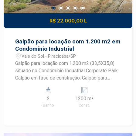
R$ 22.000,00 L
Galpão para locação com 1.200 m2 em
Condomínio Industrial
Vale do Sol - Piracicaba/SP
Galpão para locação com 1.200 m2 (33,5X35,8)
situado no Condomínio Industrial Corporate Park
Galpão em fase de construção: Galpão para
locação no condomínio industrial e logístico em
localização privilegiada: ao lado da Rodovia
2
1200 m²
SP304 (Rodovia Geraldo de Barros, KM 173),
Banho
Const.
com saída para varias cidades vizinhas tais com:
São Pedro, Charqueada, Rio das Pedras, Rio
Claro. - Galpão novo, sendo a primeira locação;
-1200m² de área útil; - Pé direito de 7metros; -