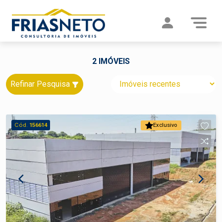
2 IMÓVEIS
Refinar Pesquisa
Cód.
156614
Exclusivo