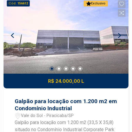
Vestiários; - Piso de alta resistência 6 toneladas
Cód.
156612
Exclusivo
por metro quadrado; - Cisterna de 2.000 litros; -
Energia trifásica; - Fechamento em concreto pré-
moldado; - Telha zipada com face felt com
proteção termo acústica; - Iluminação em LED.
Oportunidade exclusiva, agende sua visita.
R$ 24.000,00 L
Galpão para locação com 1.200 m2 em
Condomínio Industrial
Vale do Sol - Piracicaba/SP
Galpão para locação com 1.200 m2 (33,5 X 35,8)
situado no Condomínio Industrial Corporate Park