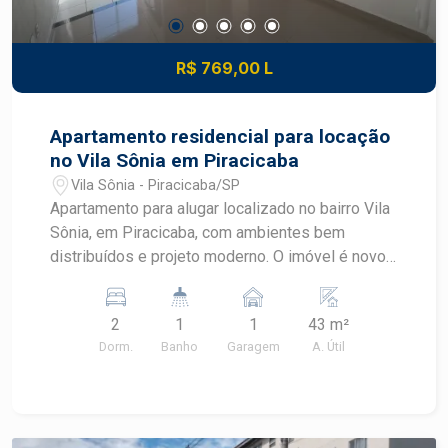
R$ 769,00 L
Apartamento residencial para locação
no Vila Sônia em Piracicaba
Vila Sônia - Piracicaba/SP
Apartamento para alugar localizado no bairro Vila
Sônia, em Piracicaba, com ambientes bem
distribuídos e projeto moderno. O imóvel é novo
e oferece praticidade para o dia a dia, sendo uma
excelente oportunidade para quem busca
2
1
1
43 m²
conforto, funcionalidade e fácil acesso às
Dorm.
Banho
Garagem
A. Útil
principais regiões de Piracicaba.
CARACTERÍSTICAS DO IMÓVEL - Apartamento
novo - 2 dormitórios - 1 banheiro - Sala com
ambiente integrado - Cozinha funcional -