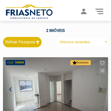
2 IMÓVEIS
Refinar Pesquisa
Cód.
158928
Exclusivo