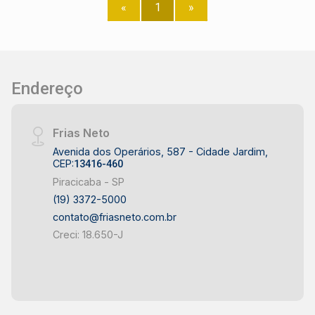
aquecida e com avanço aparente, veneziana dos
«
1
»
quartos com abertura total e automatizada,
cozinha e lavanderia com janelas independentes
e muito mais! Conheça o morar bem, converse
com um especialista em Lançamentos!
Endereço
Frias Neto
Avenida dos Operários, 587 - Cidade Jardim,
CEP:
13416-460
Piracicaba - SP
(19) 3372-5000
contato@friasneto.com.br
Creci: 18.650-J