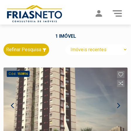
1 IMÓVEL
Refinar Pesquisa
Cód.
150816