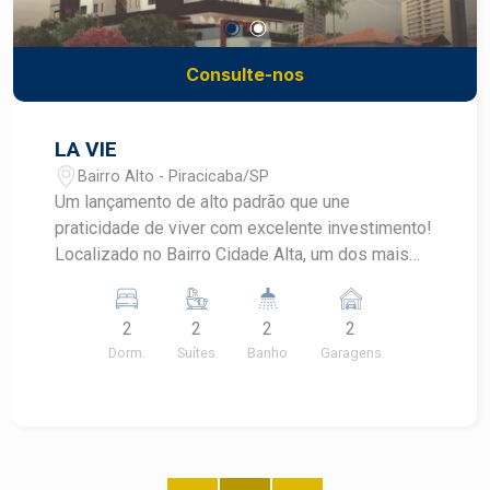
Consulte-nos
LA VIE
Bairro Alto - Piracicaba/SP
Um lançamento de alto padrão que une
praticidade de viver com excelente investimento!
Localizado no Bairro Cidade Alta, um dos mais
nobres de Piracicaba e com fácil acesso ao
Centro, são apartamentos de 80, 85 ou 93m² com
2
2
2
2
2 suítes e 1 ou 2 vagas de garagem. Além disso,
Dorm.
Suítes
Banho
Garagens
o La Vie oferece cobertura duplex com 141m² e 3
suítes e 3 vagas. Alguns dos diferenciais
incluem: áreas comuns entregues mobiliadas e
decoradas, elevador até o segundo piso da
cobertura, gás natural encanado, piscina coberta,