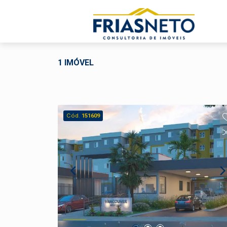
1 IMÓVEL
Cód.
151609