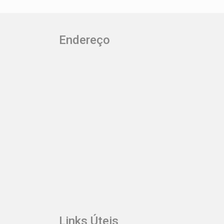
com dois quartos e varanda com muita
praticidade. Converse com um
especialista Frias Neto e garanta o seu!
Endereço
Links Úteis