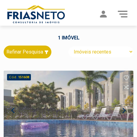
1 IMÓVEL
Refinar Pesquisa
Cód.
151608