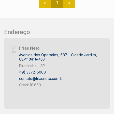
Todos os apartamentos no térreo são tipo
«
1
»
garden, e as plantas possuem 2 dormitórios, sala
2 ambientes, cozinha e varanda. Além de contar
com diversos itens de lazer!
Endereço
Frias Neto
Avenida dos Operários, 587 - Cidade Jardim,
CEP:
13416-460
Piracicaba - SP
(19) 3372-5000
contato@friasneto.com.br
Creci: 18.650-J