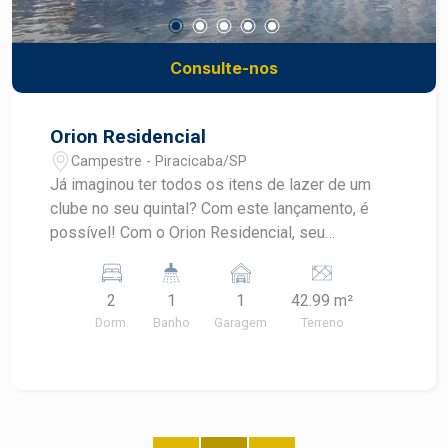
Consulte-nos
Orion Residencial
Campestre - Piracicaba/SP
Já imaginou ter todos os itens de lazer de um
clube no seu quintal? Com este lançamento, é
possível! Com o Orion Residencial, seu
apartamento possui toda a comodidade e
praticidade, sem abandonar o conforto, lazer e
2
1
1
42.99 m²
segurança. Em um bairro que está em constante
Dorm.
Banho
Garagem
Terreno
valorização, o Campestre, é ideal com famílias
com renda a partir de R$3 mil reais. Próximo ao
Orion você encontra escolas, supermercados,
outros diversos comércios e serviços além de
estar a 15 minutos do Centro de Piracicaba.