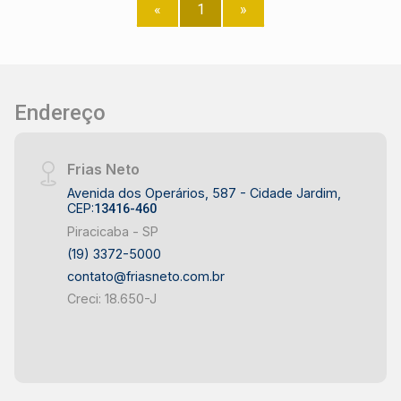
«
1
»
Endereço
Frias Neto
Avenida dos Operários, 587 - Cidade Jardim,
CEP:
13416-460
Piracicaba - SP
(19) 3372-5000
contato@friasneto.com.br
Creci: 18.650-J