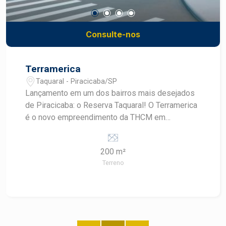
Consulte-nos
Terramerica
Taquaral - Piracicaba/SP
Lançamento em um dos bairros mais desejados
de Piracicaba: o Reserva Taquaral! O Terramerica
é o novo empreendimento da THCM em
Piracicaba, oferecendo um residencial fechado
para quem deseja morar em uma das regiões
200 m²
mais prósperas e valorizadas da cidade, com
Terreno
qualidade de vida, segurança e a apenas poucos
minutos do Shopping. Lotes a partir de 200m²,
lazer completo e cercado de verde: mais de
50mil m² arborizados. Converse com um
especialista Frias Neto!