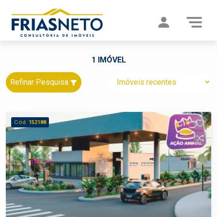
1 IMÓVEL
Refinar Pesquisa
Cód.
152188