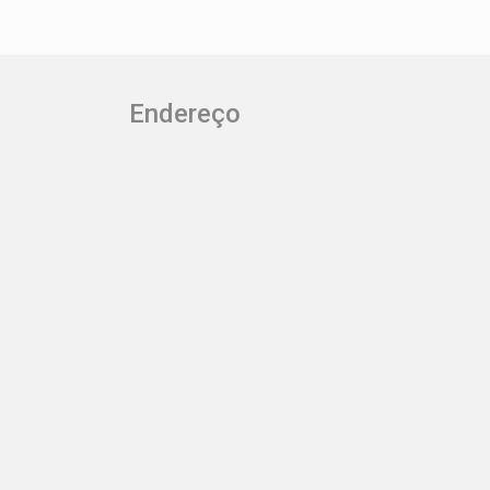
um imóvel bem localizado e com ótimo
custo-benefício. Construa seu futuro
com quem é agente de
desenvolvimento do mercado
imobiliário de Piracicaba. Agende sua
Endereço
visita!