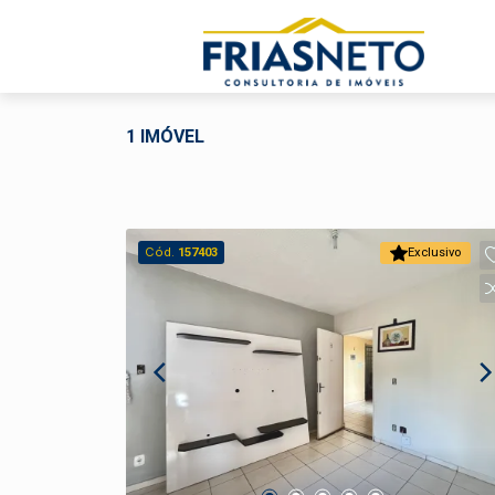
1 IMÓVEL
Cód.
157403
Exclusivo