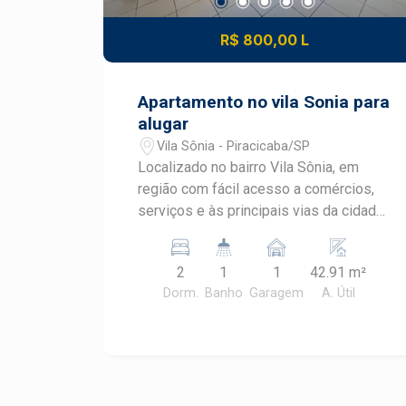
R$ 800,00 L
Apartamento no vila Sonia para
alugar
Vila Sônia - Piracicaba/SP
Localizado no bairro Vila Sônia, em
região com fácil acesso a comércios,
serviços e às principais vias da cidade,
este apartamento é ideal para quem
busca praticidade e conforto no dia a
2
1
1
42.91 m²
dia. O imóvel possui 42 m² de área útil
Dorm.
Banho
Garagem
A. Útil
e conta com: 2 dormitórios Sala de
estar Cozinha funcional Lavanderia
Banheiro social 1 vaga de garagem Uma
excelente opção para casais, pequenas
famílias ou investidores que procuram