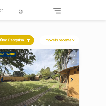
finar Pesquisa
Cód.
158010