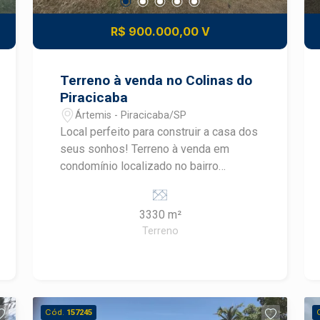
R$ 900.000,00 V
Terreno à venda no Colinas do
Piracicaba
Ártemis - Piracicaba/SP
Local perfeito para construir a casa dos
seus sonhos! Terreno à venda em
condomínio localizado no bairro
Ártemis, em Piracicaba, com 3.330 m²
de área total e 65 metros de frente.
3330 m²
Localizado em uma das regiões mais
Terreno
valorizadas de Piracicaba, o imóvel
oferece amplo espaço para
desenvolver um projeto exclusivo,
cercado por natureza, tranquilidade e
infraestrutura de alto padrão.
Cód.
157245