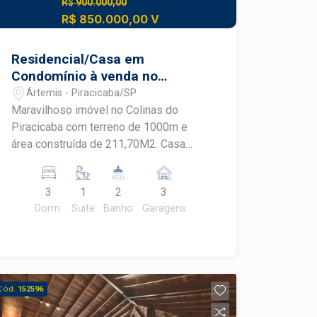
R$ 900.000,00
R$ 850.000,00 V
Residencial/Casa em
Condomínio à venda no
condomínio Colinas do
Ártemis - Piracicaba/SP
Piracicaba Artemis
Maravilhoso imóvel no Colinas do
Piracicaba com terreno de 1000m e
área construída de 211,70M2. Casa
com 03 dormitórios sendo 1 suite sala
de tv e sala de jantar cozinha planejada
3
1
2
3
com dispensa banheiro social
Dorm.
Suite
Banho
Garagens
lavanderia coberta Canil Casa toda
avarandada Casa de esquina com
quintal amplo. Aceita financiamento e
FGTS Agende uma visita
Cód.
152596