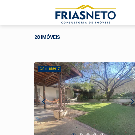
28 IMÓVEIS
Cód.
158917