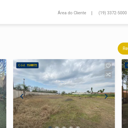
|
Área do Cliente
(19) 3372-5000
Re
Cód.
158872