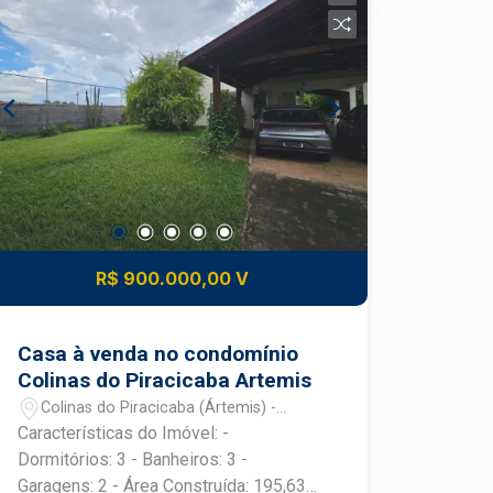
com a cozinha. Cozinha com fogão a
lenha. Varanda fechada com blindex
para proporcionar momentos e
encontros mesmo em dias de
chuvosos. Piscina, Sauna, Canil, Viveiro.
Portão eletrônico. 2 vagas de garagem
cobertas.
R$ 900.000,00 V
Casa à venda no condomínio
Colinas do Piracicaba Artemis
Colinas do Piracicaba (Ártemis) -
Piracicaba/SP
Características do Imóvel: -
Dormitórios: 3 - Banheiros: 3 -
Garagens: 2 - Área Construída: 195,63