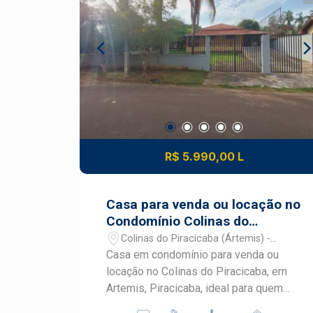
quadra de vôlei de areia, quadra de
tênis, campo de futebol, salão de
festas, playground, 2 lagos, deck,
orquidário, praças de convivência e
portaria 24 h.
R$ 5.990,00 L
Casa para venda ou locação no
Condomínio Colinas do
Piracicaba
Colinas do Piracicaba (Ártemis) -
Piracicaba/SP
Casa em condomínio para venda ou
locação no Colinas do Piracicaba, em
Artemis, Piracicaba, ideal para quem
busca conforto, tranquilidade e contato