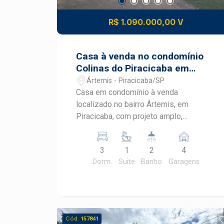
R$ 1.090.000,00 V
Casa à venda no condomínio
Colinas do Piracicaba em
Artemis
Ártemis - Piracicaba/SP
Casa em condomínio à venda
localizado no bairro Ártemis, em
Piracicaba, com projeto amplo,
excelente distribuição dos ambientes e
um terreno generoso para proporcionar
3
1
2
4
conforto e qualidade de vida. Com
Dorm.
Suite
Banho
Garagens
250,00 m² de área construída e
1.000,00 m² de terreno, o imóvel está
localizado em um condomínio que
oferece segurança, tranquilidade e
infraestrutura completa para toda a
Cód.
157841