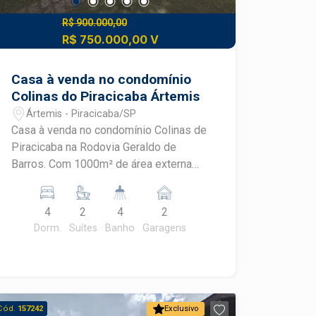
R$ 900.000,00
R$ 750.000,00 V
Casa à venda no condomínio
Colinas do Piracicaba Ártemis
Ártemis - Piracicaba/SP
Casa à venda no condomínio Colinas de
Piracicaba na Rodovia Geraldo de
Barros. Com 1000m² de área externa
toda gramado, palmeiras, caminho de
pedras, sauna, Canil, Viveiro. Piscina no
4
2
4
2
deck proporcionando uma vista ótima
Dorm.
Suítes
Banho
Garagens
da toda área do gramado ! São 4
dormitórios, sendo 2 suítes e 1
avarandada com acabamento rústico,
lembrando as antigas construções da
fazenda! Sala com lareira integrada
Cód.
157242
Exclusivo