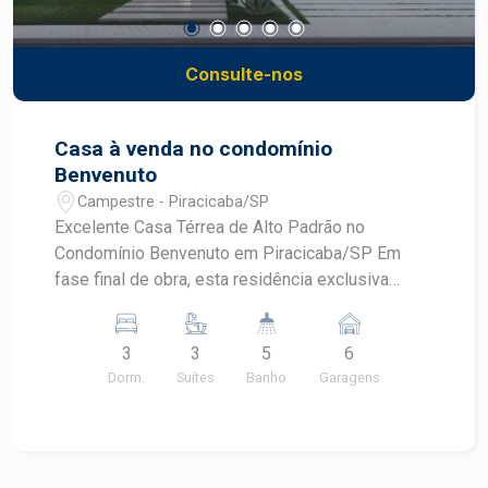
Consulte-nos
Casa à venda no condomínio
Benvenuto
Campestre - Piracicaba/SP
Excelente Casa Térrea de Alto Padrão no
Condomínio Benvenuto em Piracicaba/SP Em
fase final de obra, esta residência exclusiva
reúne sofisticação, conforto e modernidade em
um projeto pensado para quem busca viver bem.
3
3
5
6
350 m² de área construída - Terreno de 1.100 m²
Dorm.
Suítes
Banho
Garagens
- Projeto em um único pavimento Ambientes: -03
suítes, sendo 01 master com closet -Living
espaçoso com lavabo -Escritório privativo -
Cozinha com ilha central integrada ao espaço