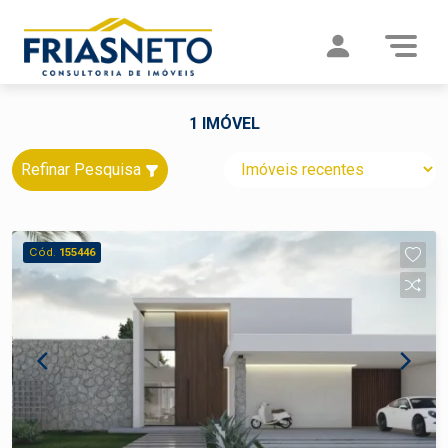
1 IMÓVEL
Refinar Pesquisa
Cód.
155446