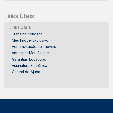
viver em um condomínio exclusivo, com
segurança total e qualidade de vida. Agende sua
visita com quem mais entende do mercado
Links Úteis
imobiliário em Piracicaba! Condomínio Benvenuto
em Piracicaba/SP
Links Úteis
Trabalhe conosco
Meu Imóvel Exclusivo
Administração de Imóveis
Antecipar Meu Aluguel
Garantias Locatícias
Assinatura Eletrônica
Central de Ajuda