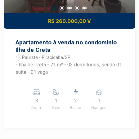
R$ 260.000,00 V
Apartamento à venda no condomínio
Ilha de Creta
Paulista - Piracicaba/SP
- Ilha de Creta - 71 m² - 03 dormitórios, sendo 01
suíte - 01 vaga
3
1
2
1
Dorm.
Suite
Banho
Garagem