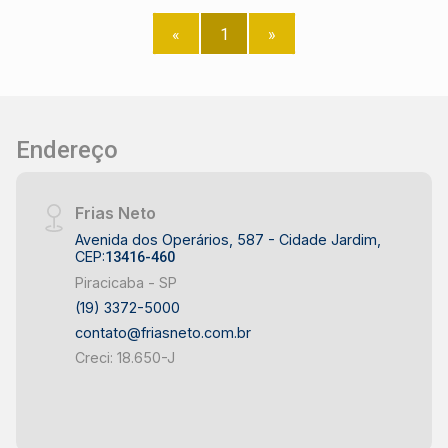
«
1
»
Endereço
Frias Neto
Avenida dos Operários, 587 - Cidade Jardim,
CEP:
13416-460
Piracicaba - SP
(19) 3372-5000
contato@friasneto.com.br
Creci: 18.650-J