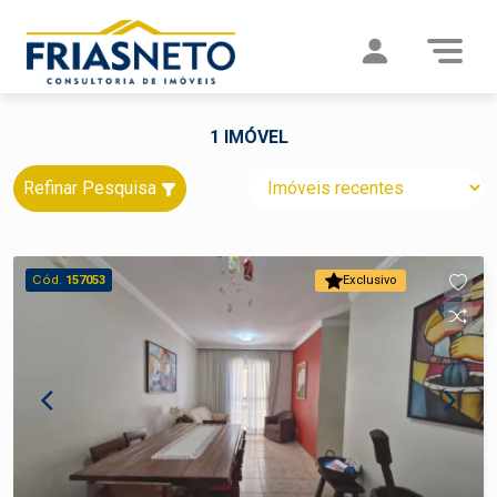
1 IMÓVEL
Refinar Pesquisa
Cód.
157053
Exclusivo