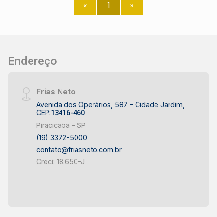
distribuição com armário embutido; - 2 vagas de
«
1
»
garagem. O edifício conta com lazer e segurança:
playground, mini quadra, quiosque com
churrasqueira, piscina aquecida e salão de
festas. Agende sua visita!
Endereço
Frias Neto
Avenida dos Operários, 587 - Cidade Jardim,
CEP:
13416-460
Piracicaba - SP
(19) 3372-5000
contato@friasneto.com.br
Creci: 18.650-J