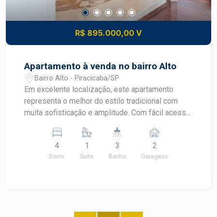
R$ 895.000,00 V
Apartamento à venda no bairro Alto
Bairro Alto - Piracicaba/SP
Em excelente localização, este apartamento
representa o melhor do estilo tradicional com
muita sofisticação e amplitude. Com fácil acesso
aos bairros Centro e Alto, além da Avenida
Independência, é vizinho de inúmeros comércios
4
1
3
2
e serviços. - 183,12m² de área útil; - 4
Dorm.
Suite
Banho
Garagens
dormitórios, sendo 1 suíte com closet e todos
com armários; - Sala de jantar; - Cozinha
planejada com entrada independente; - Banheiro
social com armário e box em blindex; - Quarto de
serviço com armários e banheiro; - Hall de