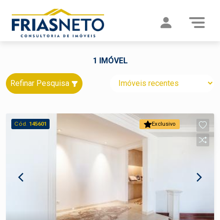
1 IMÓVEL
Refinar Pesquisa
Cód.
145601
Exclusivo