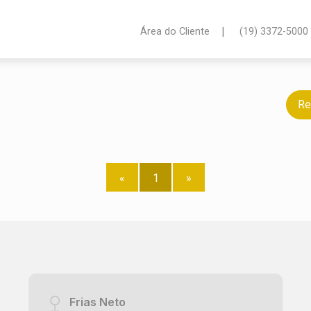
|
Área do Cliente
(19) 3372-5000
Re
«
1
»
Frias Neto