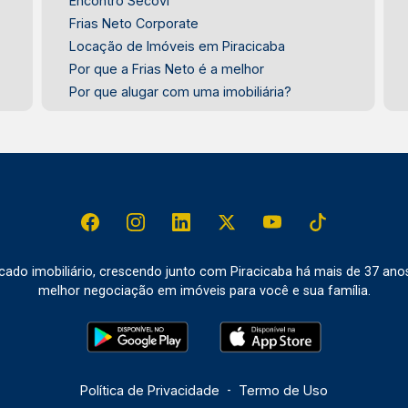
Encontro Secovi
Frias Neto Corporate
Locação de Imóveis em Piracicaba
Por que a Frias Neto é a melhor
Por que alugar com uma imobiliária?
do imobiliário, crescendo junto com Piracicaba há mais de 37 ano
melhor negociação em imóveis para você e sua família.
Política de Privacidade
-
Termo de Uso