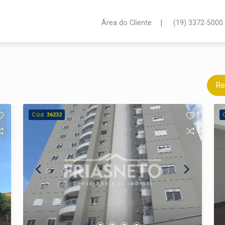
|
Área do Cliente
(19) 3372-5000
Re
Cód.
36232