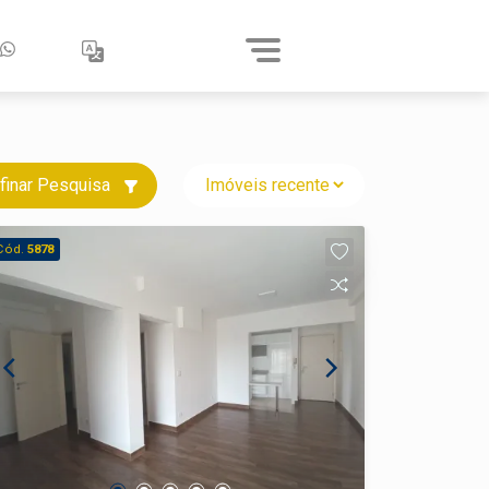
finar Pesquisa
Cód.
5878