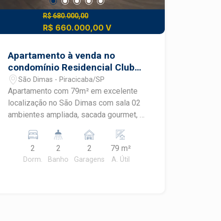
R$ 680.000,00
R$ 660.000,00 V
Apartamento à venda no
condomínio Residencial Clube
de Campo
São Dimas - Piracicaba/SP
Apartamento com 79m² em excelente
localização no São Dimas com sala 02
ambientes ampliada, sacada gourmet, 2
dormitórios com armários e ar
condicionado sendo 1 suíte, banheiros
2
2
2
79 m²
com gabinete e box, cozinha planejada,
Dorm.
Banho
Garagens
A. Útil
área de serviço. 02 vagas de garagem
coberta. Portaria 24 horas. Condomínio
oferece piscina, espaço gourmet com
churrasqueira, academia e salão de
jogos.