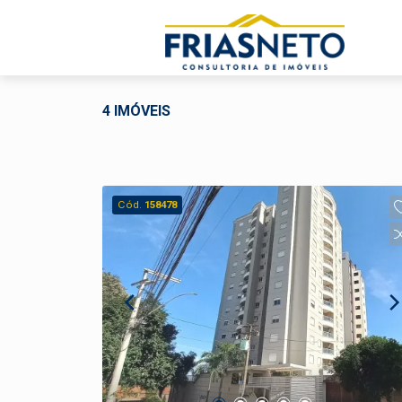
4 IMÓVEIS
Cód.
158478