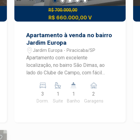
R$ 700.000,00
R$ 660.000,00 V
Apartamento à venda no bairro
Jardim Europa
Jardim Europa - Piracicaba/SP
Apartamento com excelente
localização, no bairro São Dimas, ao
lado do Clube de Campo, com fácil
acesso à Avenida Renato Wagner. Ideal
para quem precisa de praticidade e
3
1
1
2
estar a poucos minutos do Centro. -
Dorm.
Suite
Banho
Garagens
79m² de área útil; - Sala com 2
ambientes; - Sacada gourmet; - 3
dormitórios, sendo 1 suíte com armário
embutido; - Banheiros com box e
gabinete; - Cozinha planejada. O