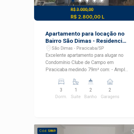
R$ 3.000,00
R$ 2.800,00 L
Apartamento para locação no
Bairro São Dimas - Residencial
Clube de Campo
São Dimas - Piracicaba/SP
Excelente apartamento para alugar no
Condomínio Clube de Campo em
Piracicaba medindo 79m² com: - Ampla
sala para 2 ambientes; - Varanda
gourmet; - 3 dormitórios, sendo 02 com
3
1
2
2
armários e 1 suíte; - Cozinha estilo
Dorm.
Suite
Banho
Garagens
americana com armários; - Área de
serviço; - 2 vagas de garagem.
Cód.
5869