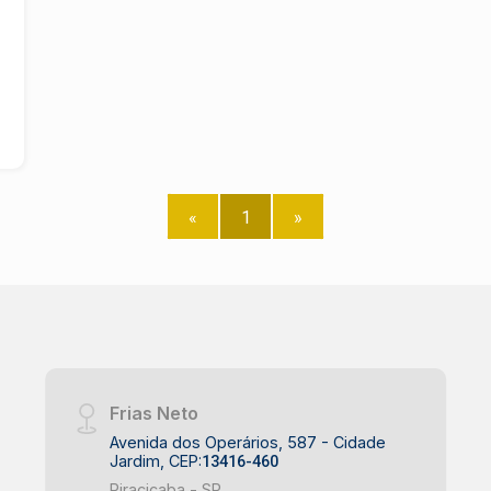
«
1
»
Frias Neto
Avenida dos Operários, 587 - Cidade
Jardim, CEP:
13416-460
Piracicaba - SP