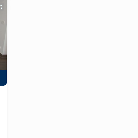
Condomínio conta com piscina, espaço
gourmet com churrasqueira, academia e
salão de jogos. Observação: Serão
instalados 3 aparelhos de ar
condicionado.