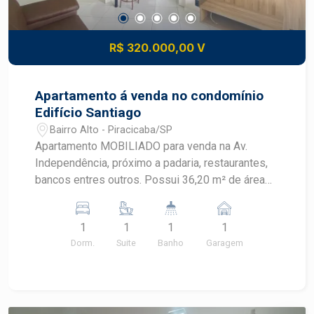
R$ 320.000,00 V
Apartamento á venda no condomínio
Edifício Santiago
Bairro Alto - Piracicaba/SP
Apartamento MOBILIADO para venda na Av.
Independência, próximo a padaria, restaurantes,
bancos entres outros. Possui 36,20 m² de área
útil, com excelente acabamento em localização
privilegiada e de fácil acesso. - Possui sacada,
1
1
1
1
suíte com armários embutidos, banheiro da suíte
Dorm.
Suite
Banho
Garagem
com box e gabinete, cozinha planejada com
geladeira, cook-top, microondas, máquina de
lavar roupas e lavanderia. - Contem 1 vaga de
garagem coberta. Condomínio oferece piscina,