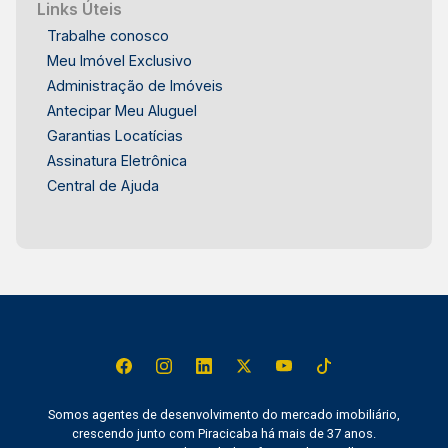
trabalho que buscam imóvel mobiliado - Quem
Links Úteis
prioriza praticidade, segurança e mobilidade
Trabalhe conosco
urbana - Single ou casal sem filhos - Investidores
Meu Imóvel Exclusivo
em locação de curta e média permanência
Administração de Imóveis
Apartamento atendido pela Frias Neto
Antecipar Meu Aluguel
Consultoria de Imóveis, mais de 36 anos no
Garantias Locatícias
mercado imobiliário de Piracicaba. Agende sua
Assinatura Eletrônica
visita.
Central de Ajuda
Somos agentes de desenvolvimento do mercado imobiliário,
crescendo junto com Piracicaba há mais de 37 anos.