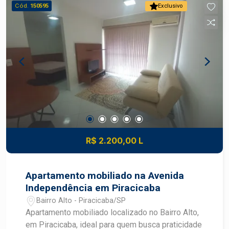
salão de festas e academia. Estuda
Cód.
150595
Exclusivo
financiamento. O bairro Alto em Piracicaba dá
fácil acesso ao Terminal, à Rodoviária
Intermunicipal, entre outros comércios e
serviços, já que tem como uma de suas
principais vias, onde conta com principais redes
bancárias, pizzarias, lanchonetes, docerias,
escolas de idiomas e outros.
R$ 2.200,00 L
Apartamento mobiliado na Avenida
Independência em Piracicaba
Bairro Alto - Piracicaba/SP
Apartamento mobiliado localizado no Bairro Alto,
em Piracicaba, ideal para quem busca praticidade