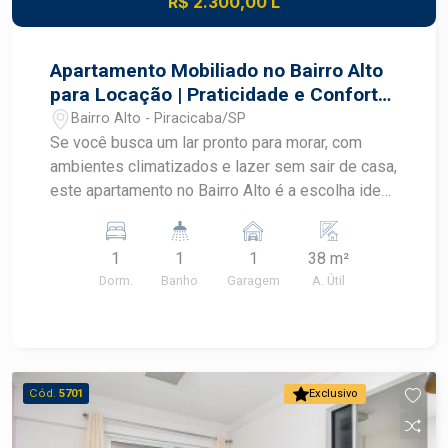
R$ 2.300,00 L
Apartamento Mobiliado no Bairro Alto
para Locação | Praticidade e Conforto
Completo
Bairro Alto - Piracicaba/SP
Se você busca um lar pronto para morar, com
ambientes climatizados e lazer sem sair de casa,
este apartamento no Bairro Alto é a escolha ideal.
Localização privilegiada com fácil acesso aos
principais pontos de Piracicaba. Destaques do
1
1
1
38 m²
Imóvel: Living aconchegante: Sala de estar
Dorm.
Banho
Garagem
A. Útil
mobiliada e integrada a uma charmosa sacada,
perfeita para relaxar no fim do dia. Suíte privativa:
Dormitório com ar-condicionado e armários
embutidos de excelente acabamento. Cozinha
planejada: Prática, funcional e totalmente
Cód.
5701
Exclusivo
equipada para o seu dia a dia. Vaga de garagem:
1 vaga coberta e segura. Infraestrutura do