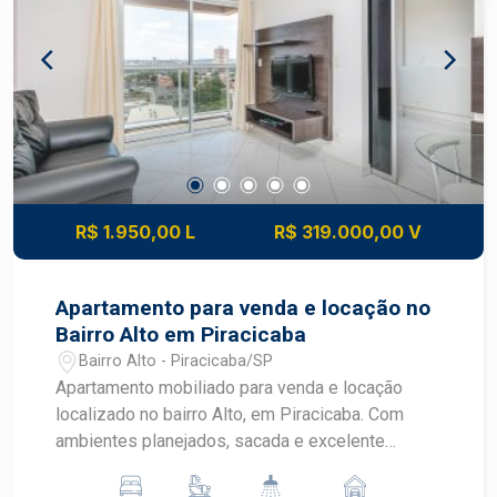
Condomínio: Piscina e Solarium para os dias
ensolarados Academia equipada para sua rotina
de treinos Salão de festas para celebrar bons
momentos Perfeito para profissionais,
executivos ou casais que valorizam comodidade
e qualidade de vida.
R$ 1.950,00 L
R$ 319.000,00 V
Apartamento para venda e locação no
Bairro Alto em Piracicaba
Bairro Alto - Piracicaba/SP
Apartamento mobiliado para venda e locação
localizado no bairro Alto, em Piracicaba. Com
ambientes planejados, sacada e excelente
estrutura de lazer, este imóvel é ideal para quem
busca praticidade, conforto e uma localização