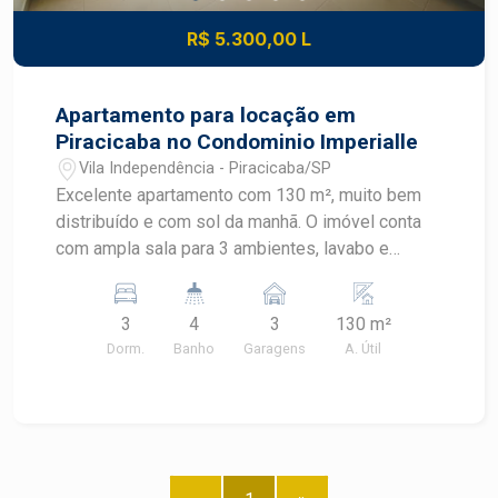
R$ 5.300,00 L
Apartamento para locação em
Piracicaba no Condominio Imperialle
Vila Independência - Piracicaba/SP
Excelente apartamento com 130 m², muito bem
distribuído e com sol da manhã. O imóvel conta
com ampla sala para 3 ambientes, lavabo e
terraço gourmet, ideal para receber amigos e
família. São 3 suítes com armários embutidos,
3
4
3
130 m²
sendo 1 suíte máster com varanda. A cozinha é
Dorm.
Banho
Garagens
A. Útil
planejada, com ótima disposição de armários,
além de lavanderia com armários. O apartamento
dispõe ainda de 3 vagas de garagem.
Condomínio com lazer completo: Espaço
gourmet,Salão de festas,Cyber
café,Brinquedoteca,Playground,SPA e