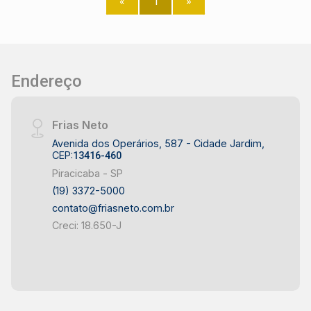
«
1
»
sauna,Academia,terraço de jogos,Piscina adulto e
infantil,Quadra poliesportiva,Praça de
leitura,Churrasqueira Perfeito para quem busca
conforto, espaço e lazer completo para toda a
família.
Endereço
Frias Neto
Avenida dos Operários, 587 - Cidade Jardim,
CEP:
13416-460
Piracicaba - SP
(19) 3372-5000
contato@friasneto.com.br
Creci: 18.650-J