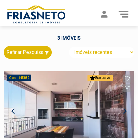
3 IMÓVEIS
Refinar Pesquisa
Cód.
145832
Exclusivo