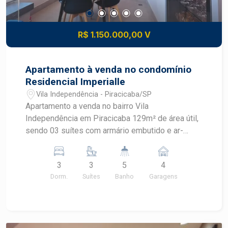
R$ 1.150.000,00 V
Apartamento à venda no condomínio
Residencial Imperialle
Vila Independência - Piracicaba/SP
Apartamento a venda no bairro Vila
Independência em Piracicaba 129m² de área útil,
sendo 03 suítes com armário embutido e ar-
condicionado Ampla sala 02 ambientes, lavabo,
varanda gourmet com fechamento de vidro.
3
3
5
4
Cozinha planejada, lavanderia com armário
Dorm.
Suítes
Banho
Garagens
embutido, banheiro de serviço. Este apartamento
tem 04 vagas tipo gaveta. Condomínio completo:
academia, piscina, sala de jogos, área gourmet,
quadra poliesportiva, portaria 24h. Agende sua