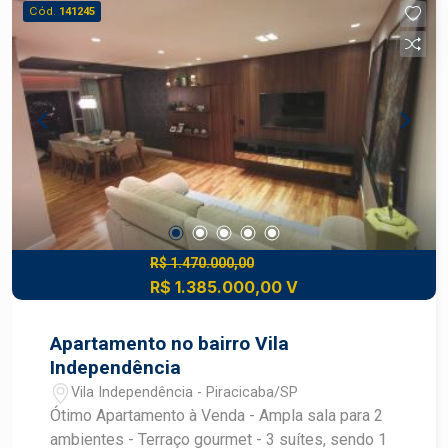
visita!
Cód.
141245
R$ 1.470.000,00
R$ 1.385.000,00 V
Apartamento no bairro Vila
Independência
Vila Independência - Piracicaba/SP
Ótimo Apartamento à Venda - Ampla sala para 2
ambientes - Terraço gourmet - 3 suítes, sendo 1