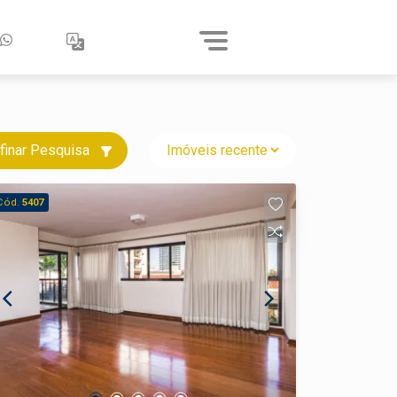
finar Pesquisa
Cód.
5407