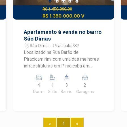
R$ 1.450.000,00
R$ 1.350.000,00 V
Apartamento à venda no bairro
São Dimas
São Dimas - Piracicaba/SP
Localizado na Rua Barão de
Piracicamirim, com uma das melhores
infraestruturas em Piracicaba em
comércios e serviços, este incrível
apartamento de alto padrão está em um
4
1
3
2
dos bairros mais nobres da cidade, o
Dorm.
Suite
Banho
Garagens
São Dimas. - 211m² de área útil; -
Amplo living para 3 ambientes com
sacada; - Lavabo; - Sala de jantar; -
Cozinha planejada; - Ampla área de
serviço com armários planejados; -
«
1
»