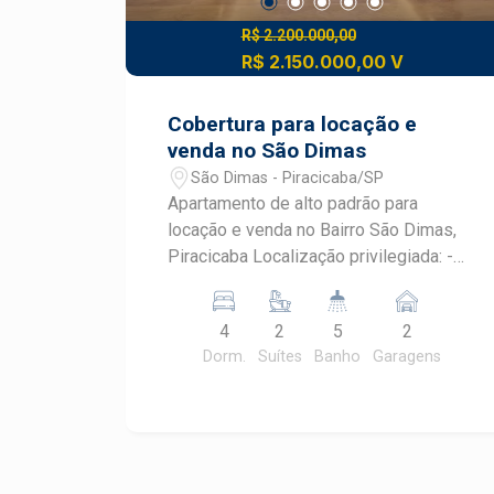
R$ 2.200.000,00
R$ 2.150.000,00 V
Cobertura para locação e
venda no São Dimas
São Dimas - Piracicaba/SP
Apartamento de alto padrão para
locação e venda no Bairro São Dimas,
Piracicaba Localização privilegiada: -
Situado na Av. Duque de Caxias - Fácil
acesso à Av. Carlos Botelho - Região
4
2
5
2
com uma das melhores infraestruturas
Dorm.
Suítes
Banho
Garagens
em comércios e serviços de Piracicaba
- Em um dos bairros mais nobres da
cidade: São Dimas Características do
imóvel: - Área útil: 422m² - Dormitórios:
- 4 dormitórios - 2 suítes com armários