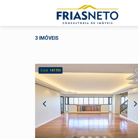
3 IMÓVEIS
Cód.
141733