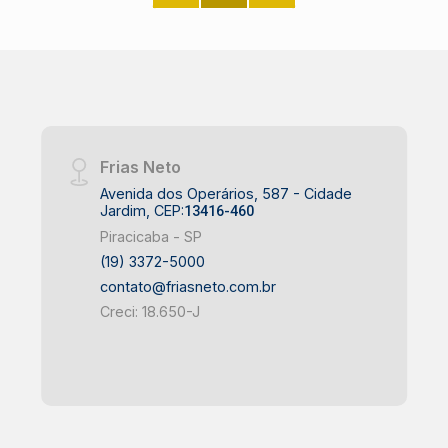
Escritório; - Banheiro social; - 4
dormitórios, sendo 3 com armários e 1
suíte; - 2 vagas de garagem. O
Condomínio oferece portaria 24h, salão
de festas e brinquedoteca. Observação:
Aceita financiamento e FGTS. Agende
sua visita!
Frias Neto
Avenida dos Operários, 587 - Cidade
Jardim, CEP:
13416-460
Piracicaba - SP
(19) 3372-5000
contato@friasneto.com.br
Creci: 18.650-J