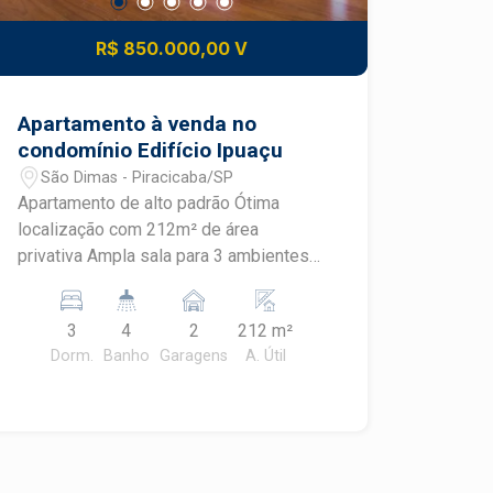
R$ 850.000,00 V
Apartamento à venda no
condomínio Edifício Ipuaçu
São Dimas - Piracicaba/SP
Apartamento de alto padrão Ótima
localização com 212m² de área
privativa Ampla sala para 3 ambientes
com lavabo e sacada Sala de jantar 3
dormitórios com armários sendo uma
3
4
2
212 m²
suíte com hidro Banheiro social com
Dorm.
Banho
Garagens
A. Útil
box de vidro Cozinha planejada
Despensa Lavanderia com armários
Banheiro e quarto de serviço, 2 vagas
de garagem. Ótimo acabamento com
tábua corrida e porcelanato. Área de