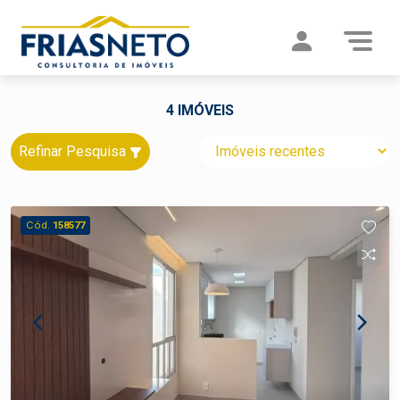
4 IMÓVEIS
Refinar Pesquisa
Cód.
158577