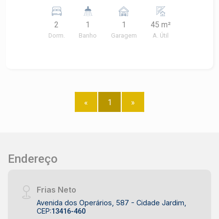
Portaria 24 horas. Condomínio oferece área de
lazer com salão de festas, playground, espaço
2
1
1
45 m²
fitness, salão de jogos, quadra, churrasqueira,
Dorm.
Banho
Garagem
A. Útil
piscina adulto e infantil.
«
1
»
Endereço
Frias Neto
Avenida dos Operários, 587 - Cidade Jardim,
CEP:
13416-460