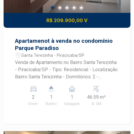
R$ 209.900,00 V
Apartamenot à venda no condomínio
Parque Paradiso
Santa Terezinha - Piracicaba/SP
Venda de Apartamento no Bairro Santa Terezinha
- Piracicaba/SP - Tipo: Residencial - Localização:
Bairro Santa Terezinha - Dormitórios: 2 -
Garagens: 1 - Área Útil: 46,59 m² APARTAMENTO
DIFERENCIADO Fechadura eletrônica Todo em
2
1
1
46.59 m²
porcelanato Armários planejados na cozinha, sala
Dorm.
Banho
Garagem
A. Útil
e banheiro Box de vidro e chuveiro instalado
Chuveiro Acqua Duo Iluminação 100% em LED
Gesso rebaixado na sala e cozinha Perfil em ?L?
com iluminação em LED Pendente meia bola na