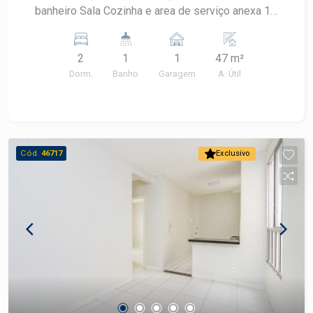
banheiro Sala Cozinha e area de serviço anexa 1
vaga de garagem
2
1
1
47 m²
Dorm.
Banho
Garagem
A. Útil
Cód.
46717
Exclusivo