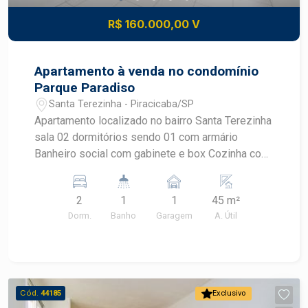
R$ 160.000,00 V
Apartamento à venda no condomínio
Parque Paradiso
Santa Terezinha - Piracicaba/SP
Apartamento localizado no bairro Santa Terezinha
sala 02 dormitórios sendo 01 com armário
Banheiro social com gabinete e box Cozinha com
armários Área de serviço 01 vaga de garagem
Portaria 24 horas Condomínio oferece área de
2
1
1
45 m²
lazer com salão de festas, playground, salão de
Dorm.
Banho
Garagem
A. Útil
jogos, quadra, churrasqueira, piscina adulto e
infantil.
Cód.
44185
Exclusivo