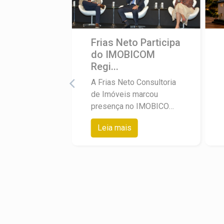
Frias Neto Participa
do IMOBICOM
Regi...
A Frias Neto Consultoria
de Imóveis marcou
presença no IMOBICOM
Regional do Secovi-SP,
Leia mais
encontro realizado no
Royal Palm Hall, em
Campinas, que reuniu as
principais lideranças do
mercado imobiliário do
interior paulista. O
diretor-presidente da
empresa, Angelo Frias