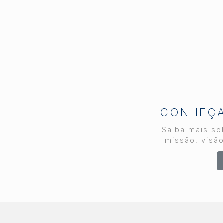
Neto, que também é
diretor regional do
Secovi-SP em
Piracicaba, participou do
evento representando a
cidade e toda a região.
Mais do que um encontro
de negócios, o
IMOBICOM funcionou
como um verdadeiro raio-
CONHEÇA 
x do setor. Empresários,
Saiba mais sob
incorporadores,
missão, visão
loteadores, investidores,
especialistas e
representantes do poder
público se reuniram para
debater os temas que
definem os rumos do
mercado imobiliário nos