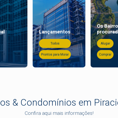
Os Bairr
al
Lançamentos
procura
Todos
Alugar
Prontos para Morar
Comprar
ros & Condomínios em Pirac
Confira aqui mais informações!