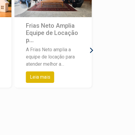
Frias Neto Amplia
Equipe de Locação
p...
A Frias Neto amplia a
equipe de locação para
atender melhor a
demanda de clientes que
Leia mais
procuram imóveis para
alugar em Piracicaba e
região. O movimento
responde a um cenário
claro: mais pessoas e
mais empresas
buscando locação, com
expectativa de resposta