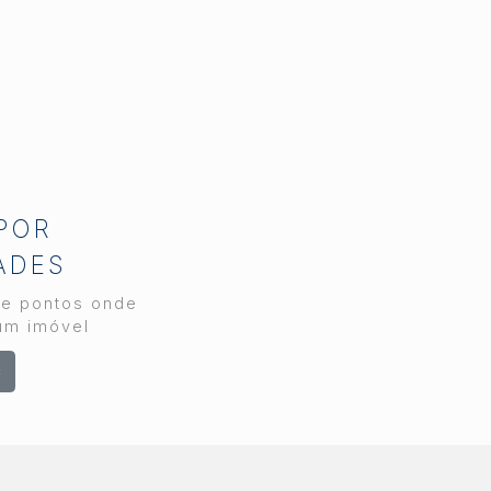
rápida, transparência e
segurança em cada
etapa. Como maior
imobiliária da região,
atuando desde 1989, a
decisão de reforçar o
time nasceu da leitura
diária do comportamento
do cliente e do volume
 POR
crescente de
ADES
atendimentos no
departamento de
 e pontos onde
locação. Por que a
um imóvel
procura por locação
s
cresce em Piracicaba
Piracicaba reúne uma
combinação rara no
interior paulista: parque
industrial diversificado,