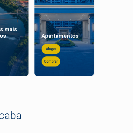
os mais
Casas co
dos
Apartamentos
piscina
Alugar
Alugar
Comprar
Comprar
icaba