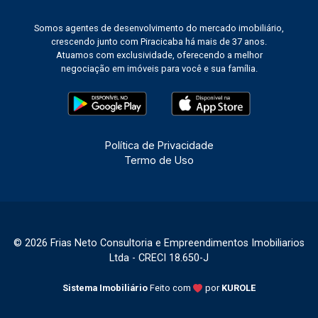
entender por que cidades como Piracicaba
Somos agentes de desenvolvimento do mercado imobiliário,
seguem atraindo novos lançamentos e
crescendo junto com Piracicaba há mais de 37 anos.
empreendimentos e ganhando espaço no mapa
Atuamos com exclusividade, oferecendo a melhor
dos investidores. O que esse movimento
negociação em imóveis para você e sua família.
representa para quem vive em Piracicaba
Encontros como o IMOBICOM não ficam restritos
ao mundo corporativo. As discussões ali
travadas se transformam, com o tempo, em
Política de Privacidade
regras mais claras, contratos mais seguros,
Termo de Uso
novos produtos de crédito e projetos urbanos
mais bem planejados. Para quem procura um
imóvel, o resultado prático é um mercado mais
maduro e transparente. Isso se reflete na
variedade de imóveis residenciais à venda em
© 2026 Frias Neto Consultoria e Empreendimentos Imobiliarios
Piracicaba, na qualidade dos empreendimentos
Ltda - CRECI 18.650-J
entregues e na segurança de cada negociação. O
mesmo vale para o segmento corporativo. A
Sistema Imobiliário
Feito com
por
KUROLE
posição estratégica da região, somada à