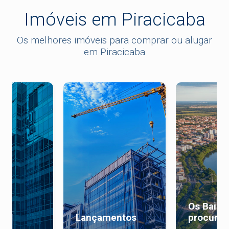
Imóveis em Piracicaba
Os melhores imóveis para comprar ou alugar
em Piracicaba
Os Bairr
al
Lançamentos
procurad