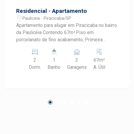
Residencial - Apartamento
Pauliceia - Piracicaba/SP
Apartamento para alugar em Piracicaba no bairro
da Paulicéia Contendo 67m².Piso em
porcelanato de fino acabamento, Primeira
locação, com 2 dormitórios repletos de
armários, sendo uma suíte com gabinete e box,
2
1
2
67m²
sala 2 ambientes. sacada gourmet, banheiro
Dorm.
Banho
Garagens
A. Útil
social, cozinha americana com excelente
acabamento com armários e já preparado para
cooktop, 2 vagas de garagem.o condominio
oferece completa área de lazer e portaria 24
horas.OPORTUNIDADE Agende sua visita