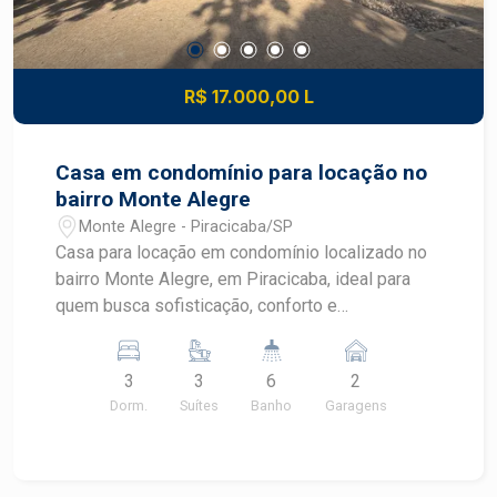
R$ 17.000,00 L
Casa em condomínio para locação no
bairro Monte Alegre
Monte Alegre - Piracicaba/SP
Casa para locação em condomínio localizado no
bairro Monte Alegre, em Piracicaba, ideal para
quem busca sofisticação, conforto e
exclusividade. Com arquitetura contemporânea,
ambientes integrados e acabamento impecável,
3
3
6
2
esta residência foi projetada para proporcionar
Dorm.
Suítes
Banho
Garagens
bem-estar, privacidade e uma experiência única
de moradia em um dos condomínios mais
valorizados de Piracicaba. CARACTERÍSTICAS
DO IMÓVEL - 3 dormitórios - 3 suítes amplas,