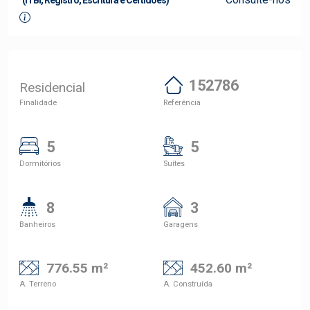
(ITBI, Registro, Escritura e Certidões)
152786
Residencial
Finalidade
Referência
5
5
Dormitórios
Suítes
8
3
Banheiros
Garagens
776.55 m²
452.60 m²
A. Terreno
A. Construída