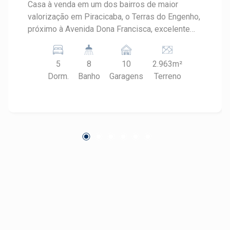
Casa à venda em um dos bairros de maior
valorização em Piracicaba, o Terras do Engenho,
próximo à Avenida Dona Francisca, excelente
corredor comercial repleto de comércios e
serviços. Fique próximo ao Engenho da Bola,
5
8
10
2.963m²
Academia Corpo Livre, Temaki SAN, entre
Dorm.
Banho
Garagens
Terreno
outros. - 960m² de área útil; - Salão de jogos; -
Escritório; - Living com bar; - Sala ampla com
vista para jardins e piscina; - Sala de jantar; -
Sala de almoço; - Cozinha; - Despensa; - Copa; -
7 dormitórios, sendo 5 suítes, todas com
armários e ar condicionado, além de ser a
máster com closet, banheira e sacada; - Jardim
maravilhoso; - Quiosque com churrasqueira; -
Campo de futebol; - Aquecimento solar.
Construa o seu futuro com quem é agente de
desenvolvimento do mercado imobiliário de
Piracicaba. Agende sua visita!