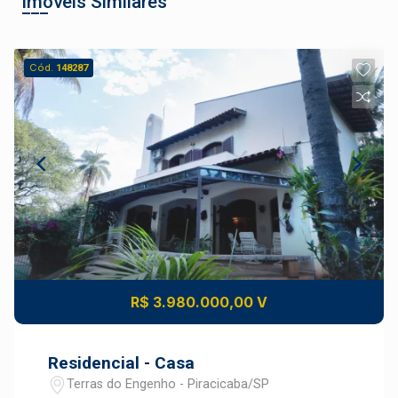
Imóveis Similares
Cód.
148287
Raul Dantas Borges
CRECI 195602-F - Locação
Minha Página
(19) 3372-5000
R$ 3.980.000,00 V
Residencial - Casa
Terras do Engenho - Piracicaba/SP