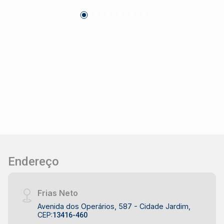
Diferenciais: Ambientes bem iluminados e
arejados Excelente localização, com
infraestrutura completa no entorno Ótima opção
para quem busca conforto, praticidade e um
imóvel pronto para morar.
Endereço
Frias Neto
Avenida dos Operários, 587 - Cidade Jardim,
CEP:
13416-460