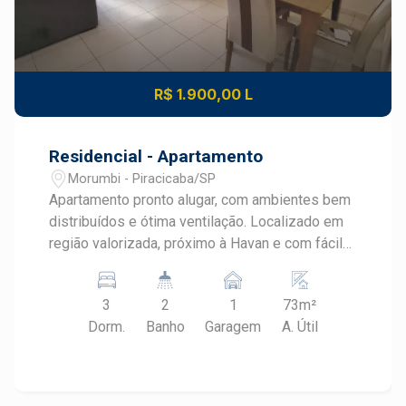
R$ 1.900,00 L
Residencial - Apartamento
Morumbi - Piracicaba/SP
Apartamento pronto alugar, com ambientes bem
distribuídos e ótima ventilação. Localizado em
região valorizada, próximo à Havan e com fácil
acesso a comércios, escolas e serviços.
Características do Imóvel: 3 dormitórios, sendo
3
2
1
73m²
1 suíte e um deles com armário Banheiro social
Dorm.
Banho
Garagem
A. Útil
com gabinete e Box Blindex Sala ampla Cozinha
e área de serviço com armários Sacada 1 vaga
de garagem coberta Condomínio conta com:
Academia ao ar livre Playground Mercado 24h