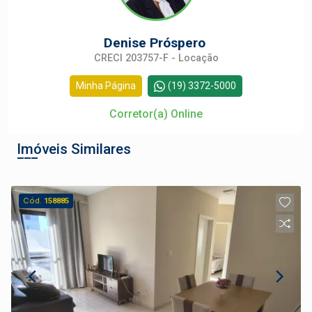
Denise Próspero
CRECI 203757-F - Locação
Minha Página
(19) 3372-5000
Corretor(a) Online
Imóveis Similares
Cód.
158885