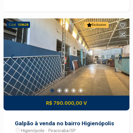
localizado, ideal para diversos tipos de negócios.
Com uma área construída ampla. Para mais
informações ou agendar uma visita, entre em
contato.
Cód.
158628
Exclusivo
R$ 790.000,00 V
Galpão à venda no bairro Higienópolis
Higienópolis - Piracicaba/SP