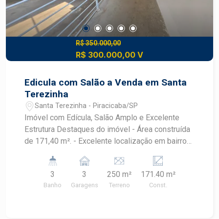
R$ 350.000,00
R$ 300.000,00 V
Edicula com Salão a Venda em Santa
Terezinha
Santa Terezinha - Piracicaba/SP
Imóvel com Edícula, Salão Amplo e Excelente
Estrutura Destaques do imóvel - Área construída
de 171,40 m². - Excelente localização em bairro
tranquilo e de fácil acesso. - Ideal para moradia,
eventos, comércio ou investimento. Edícula - 2
3
3
250 m²
171.40 m²
dormitórios. - 1 banheiro. - Ambiente funcional e
Banho
Garagens
Terreno
Const.
confortável. Salão - Salão amplo com excelente
espaço interno. - Área de churrasqueira, perfeita
para confraternizações. - 3 banheiros para maior