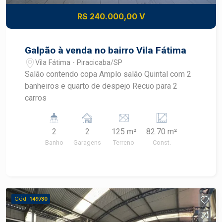
R$ 240.000,00 V
Galpão à venda no bairro Vila Fátima
Vila Fátima - Piracicaba/SP
Salão contendo copa Amplo salão Quintal com 2
banheiros e quarto de despejo Recuo para 2
carros
2
2
125 m²
82.70 m²
Banho
Garagens
Terreno
Const.
Cód.
149730