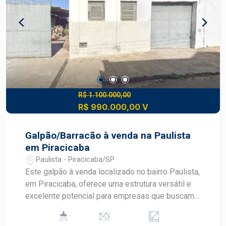
visita.
aproximadamente 40 veículos, o que favorece
funcionários, clientes ou visitantes Anexo
doméstico: casa avarandada contendo sala,
cozinha, banheiro e 1 dormitório, útil como
alojamento, escritório, ou suporte administrativo,
conforme a necessidade Construa seu futuro
com quem é agente de desenvolvimento do
mercado imobiliário de Piracicaba. Agende sua
R$ 1.100.000,00
R$ 990.000,00 V
visita. #Blackfrias
Galpão/Barracão à venda na Paulista
em Piracicaba
Paulista - Piracicaba/SP
Este galpão à venda localizado no bairro Paulista,
em Piracicaba, oferece uma estrutura versátil e
excelente potencial para empresas que buscam
um espaço amplo em uma localização
estratégica. Com amplo vão livre e terreno de