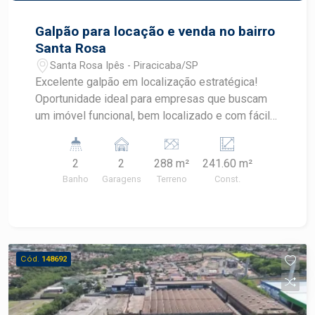
Galpão para locação e venda no bairro
Santa Rosa
Santa Rosa Ipês - Piracicaba/SP
Excelente galpão em localização estratégica!
Oportunidade ideal para empresas que buscam
um imóvel funcional, bem localizado e com fácil
acesso às principais vias da cidade. Localizado
próximo ao Distrito Industrial Alphanort e ao
2
2
288 m²
241.60 m²
Uninorte, ao lado da Rodovia Fausto Santomauro,
Banho
Garagens
Terreno
Const.
o imóvel oferece praticidade logística e
excelente visibilidade. Características do imóvel:
- 241,60 m² de área construída; - Recepção; - 02
salas para escritório; - Copa; - 02 banheiros;
Ambientes amplos e versáteis, ideais para
Cód.
148692
distribuidoras, oficina, entre outros ramos de
atividade. Aproveite esta excelente oportunidade
para instalar ou expandir o seu negócio em uma