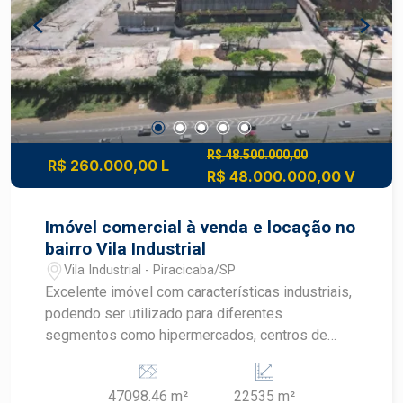
região de grande desenvolvimento. Agende sua
visita e conheça este excelente imóvel!
R$ 48.500.000,00
R$ 260.000,00 L
R$ 48.000.000,00 V
Imóvel comercial à venda e locação no
bairro Vila Industrial
Vila Industrial - Piracicaba/SP
Excelente imóvel com características industriais,
podendo ser utilizado para diferentes
segmentos como hipermercados, centros de
distribuição, transportadoras, indústrias,
montadoras, complexos de lazer, parques
47098.46 m²
22535 m²
temáticos e empreendimentos de grande porte. -