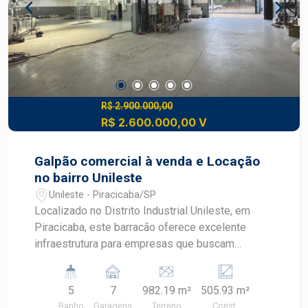
natural (troca constante de ar) Pátio interno para
manobra e mais 30 vagas de veículos Este
barracão possui vocação industrial, sendo ideal
para fábricas, centros logísticos ou empresas
que demandem energia robusta, ventilação
eficiente e excelente espaço operacional. Entre
em contato para mais informações ou agendar
R$ 2.900.000,00
R$ 2.600.000,00 V
uma visita.
Galpão comercial à venda e Locação
no bairro Unileste
Unileste - Piracicaba/SP
Localizado no Distrito Industrial Unileste, em
Piracicaba, este barracão oferece excelente
infraestrutura para empresas que buscam
eficiência e segurança. Com fácil acesso às
principais rodovias da região, como a SP-304 e
5
7
982.19 m²
505.93 m²
SP-308, o Unileste abriga mais de 100 empresas
Banho
Garagens
Terreno
Const.