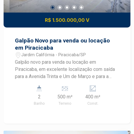
R$ 1.500.000,00 V
Galpão Novo para venda ou locação
em Piracicaba
Jardim Califórnia - Piracicaba/SP
Galpão novo para venda ou locação em
Piracicaba, em excelente localização com saída
para a Avenida Trinta e Um de Março e para a
rodovia. Características do imóvel: * 320 m2 de
construção * Preparação para ponte rolante até 5
2
500 m²
400 m²
toneladas * Pé-direito de 7 metros * Portão
Banho
Terreno
Const.
elétrico de entrada com 5,0m x 4,5m * Recuo para
até 3 veículos Agende sua visita!