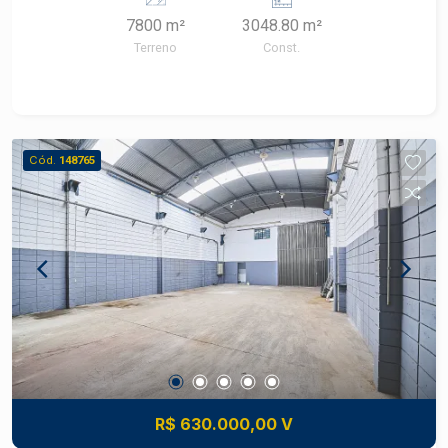
pelo DER; - 140m de fachada em frente à rodovia.
7800 m²
3048.80 m²
Agende sua visita!
Terreno
Const.
Cód.
148765
R$ 630.000,00 V