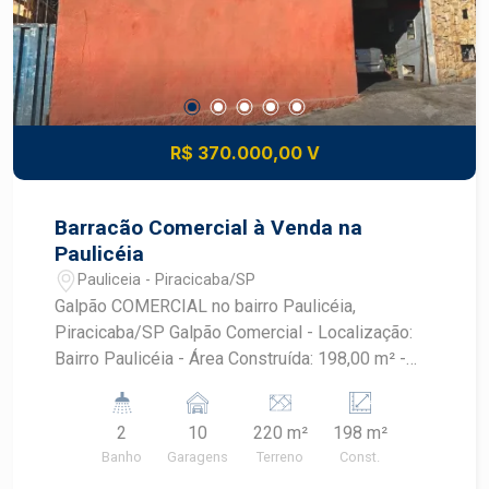
R$ 370.000,00 V
Barracão Comercial à Venda na
Paulicéia
Pauliceia - Piracicaba/SP
Galpão COMERCIAL no bairro Paulicéia,
Piracicaba/SP Galpão Comercial - Localização:
Bairro Paulicéia - Área Construída: 198,00 m² -
Área do Terreno: 220,00 m² Banheiro masculino e
feminino Area de escritório tipo mezanino Este
2
10
220 m²
198 m²
galpão oferece uma excelente oportunidade para
Banho
Garagens
Terreno
Const.
quem busca um espaço comercial bem