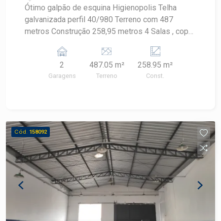
Ótimo galpão de esquina Higienopolis Telha
galvanizada perfil 40/980 Terreno com 487
metros Construção 258,95 metros 4 Salas , copa,
banheiro Piso de alta resistencia
2
487.05 m²
258.95 m²
Garagens
Terreno
Const.
Cód.
158092