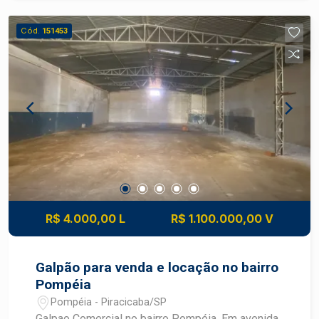
comodidade. Garagem - Vagas para até 3
veículos. - Rampa de acesso, proporcionando
Cód.
151453
mais praticidade e acessibilidade. Diferenciais -
Imóvel versátil, com diversas possibilidades de
uso. - Espaços amplos e bem distribuídos. - Boa
ventilação e iluminação natural. - Estrutura ideal
para receber familiares, amigos ou clientes. -
Fácil acesso às principais vias da região. -
Próximo a comércios, supermercados, escolas e
demais serviços essenciais.
R$ 4.000,00 L
R$ 1.100.000,00 V
Galpão para venda e locação no bairro
Pompéia
Pompéia - Piracicaba/SP
Galpao Comercial no bairro Pompéia, Em avenida