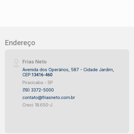
385,95 m², oferecendo espaço para possíveis
ampliações ou estacionamentos - Localização
estratégica em um dos bairros mais valorizados
de Piracicaba, com fácil acesso a comércios,
serviços e transporte público. - Possibilidade
de adaptação dos dormitórios para atender às
Endereço
suas necessidades comerciais, seja para
consultórios, escritórios, ou outros tipos de
estabelecimentos. - Ampla área externa que
Frias Neto
pode ser utilizada para estacionamento ou área
Avenida dos Operários, 587 - Cidade Jardim,
de lazer para funcionários e clientes. Este
CEP:
13416-460
imóvel representa uma excelente oportunidade
Piracicaba - SP
de investimento, tanto para quem deseja abrir
(19) 3372-5000
um novo negócio quanto para investidores que
contato@friasneto.com.br
buscam uma propriedade com potencial de
Creci: 18.650-J
valorização.