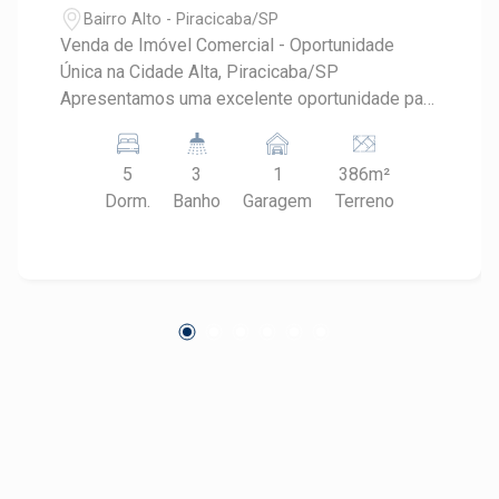
Bairro Alto - Piracicaba/SP
Venda de Imóvel Comercial - Oportunidade
Única na Cidade Alta, Piracicaba/SP
Apresentamos uma excelente oportunidade para
investidores e empreendedores! Está à venda
um imóvel comercial localizado no coração do
5
3
1
386m²
bairro Cidade Alta, em Piracicaba/SP. Este
Dorm.
Banho
Garagem
Terreno
espaço versátil é ideal para diversos tipos de
negócios e conta com características que
garantem conforto e funcionalidade. - Tipo:
Imóvel Comercial - Localização: Bairro Cidade
Alta, Piracicaba/SP - Dormitórios: 5 amplos
dormitórios, que podem ser adaptados para
escritórios ou salas de atendimento - Garagens:
1 vaga de garagem, proporcionando
comodidade para clientes e colaboradores -
Área Construída: 254,53 m², com ambientes bem
distribuídos e iluminados - Área do Terreno: