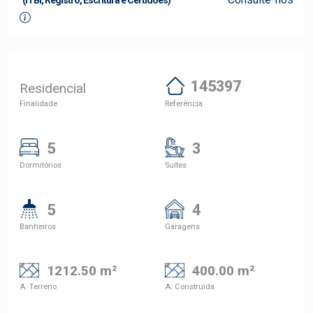
(ITBI, Registro, Escritura e Certidões)
145397
Residencial
Finalidade
Referência
5
3
Dormitórios
Suítes
5
4
Banheiros
Garagens
1212.50 m²
400.00 m²
A. Terreno
A. Construída