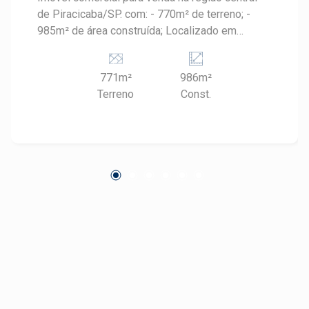
de Piracicaba/SP. com: - 770m² de terreno; -
985m² de área construída; Localizado em
importante rua comercial, com intenso fluxo de
pedestres e veículos. Imóvel com acesso à
771m²
986m²
Avenida Armando Salles de Oliveira. Agende sua
Terreno
Const.
visita com um especialista Frias Neto.