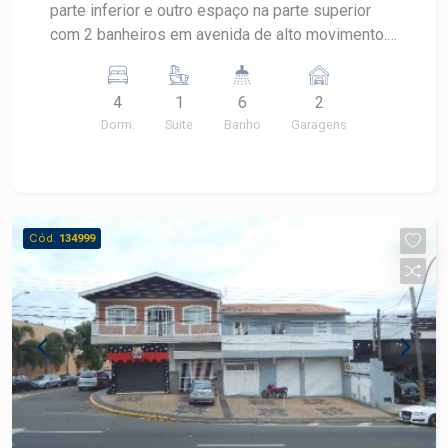
parte inferior e outro espaço na parte superior
com 2 banheiros em avenida de alto movimento.
Nos fundos há 2 apartamentos individualizados
com 2 dormitórios e 2 banheiros em cada um,
4
1
6
2
sala, cozinha, pequeno quintal e garagem para 5
Dorm.
Suite
Banho
Garagens
veículos. Não aceita financiamento.
Cód.
134999