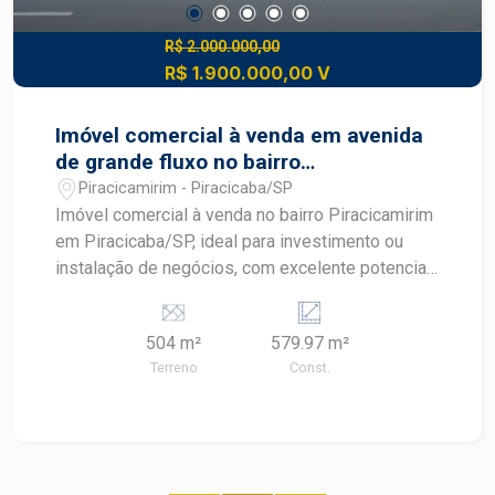
R$ 2.000.000,00
R$ 1.900.000,00 V
Imóvel comercial à venda em avenida
de grande fluxo no bairro
Piracicamirim
Piracicamirim - Piracicaba/SP
Imóvel comercial à venda no bairro Piracicamirim
em Piracicaba/SP, ideal para investimento ou
instalação de negócios, com excelente potencial
de retorno. - Área total de 504 m² - Área
construída de 579,97 m² - Localizado em avenida
504 m²
579.97 m²
de grande fluxo de veículos - Distribuído em 6
Terreno
Const.
imóveis com locações individuais: - 3
residenciais - 3 comerciais Região privilegiada,
com fácil acesso a vias importantes, comércios,
escolas e serviços Entre em contato conosco e
agende uma visita para conhecer este imóvel de