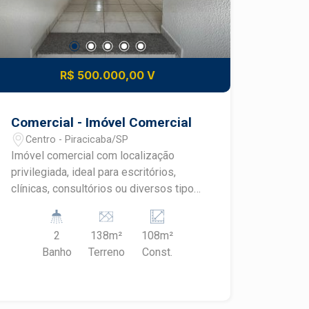
R$ 500.000,00 V
Comercial - Imóvel Comercial
Centro - Piracicaba/SP
Imóvel comercial com localização
privilegiada, ideal para escritórios,
clínicas, consultórios ou diversos tipos
de negócios. - Terreno de 138 m² - Área
construída de 108 m² O imóvel conta
2
138m²
108m²
com: - Recepção; - Sala de espera; - 2
Banho
Terreno
Const.
banheiros; - 2 salas amplas; - Sala de
apoio/copa. Espaço funcional, bem
distribuído e pronto para receber sua
empresa em uma das melhores