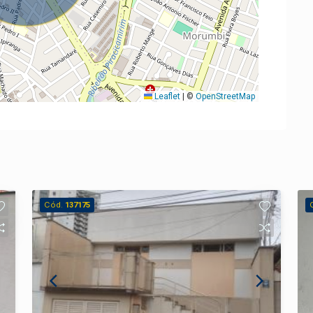
Leaflet
|
©
OpenStreetMap
Cód.
137175