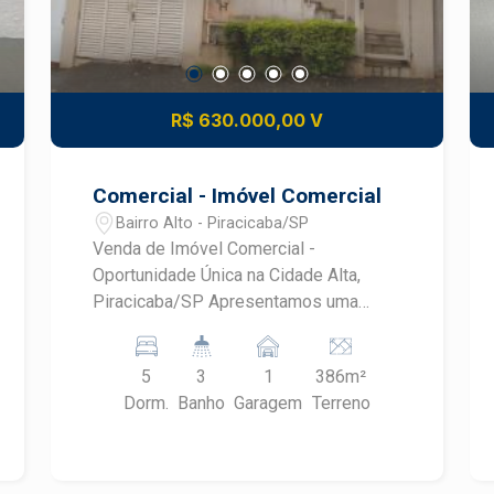
R$ 630.000,00 V
Comercial - Imóvel Comercial
Bairro Alto - Piracicaba/SP
Venda de Imóvel Comercial -
Oportunidade Única na Cidade Alta,
Piracicaba/SP Apresentamos uma
excelente oportunidade para
investidores e empreendedores! Está à
5
3
1
386m²
venda um imóvel comercial localizado
Dorm.
Banho
Garagem
Terreno
no coração do bairro Cidade Alta, em
Piracicaba/SP. Este espaço versátil é
ideal para diversos tipos de negócios e
conta com características que garantem