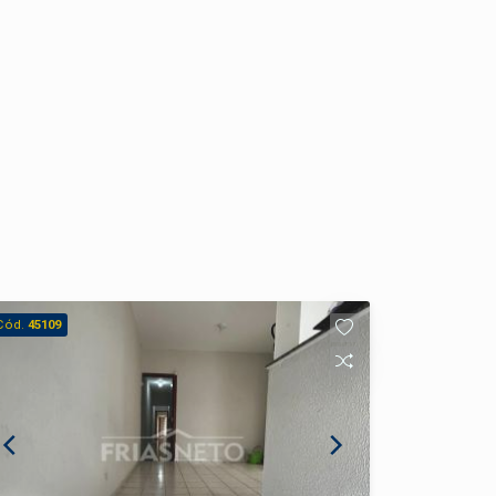
Cód.
45109