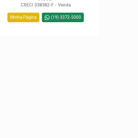
CRECI 038382-F - Venda
Minha Página
(19) 3372-5000