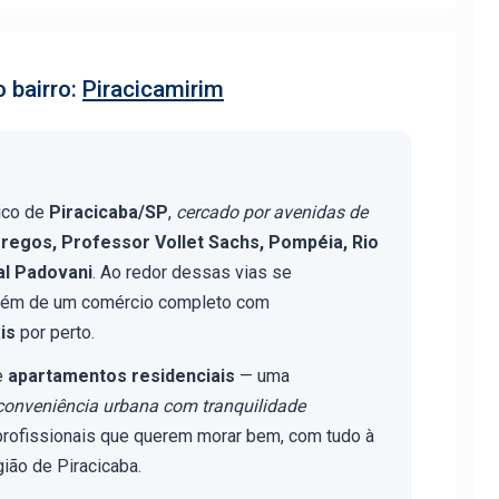
 bairro:
Piracicamirim
ico de
Piracicaba/SP
,
cercado por avenidas de
rregos, Professor Vollet Sachs, Pompéia, Rio
al Padovani
. Ao redor dessas vias se
além de um comércio completo com
is
por perto.
e
apartamentos residenciais
— uma
conveniência urbana com tranquilidade
 e profissionais que querem morar bem, com tudo à
ião de Piracicaba.