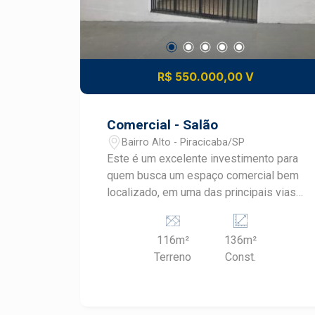
R$ 550.000,00 V
Comercial - Salão
Bairro Alto - Piracicaba/SP
Este é um excelente investimento para
quem busca um espaço comercial bem
localizado, em uma das principais vias
de acesso do bairro Cidade Alta, numa
região privilegiada da cidade, próximo a
116m²
136m²
comércios, escolas e serviços. O
Terreno
Const.
imóvel pode ser adaptada para
diversos tipos de comércio, sendo
também uma ótima opção para
investidores que querem obter um bom