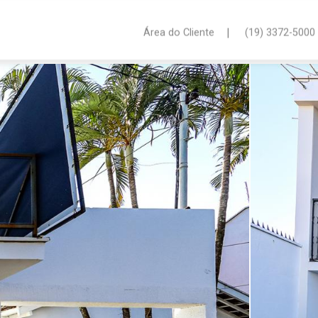
|
Área do Cliente
(19) 3372-5000