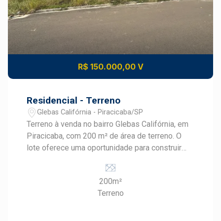
R$ 150.000,00 V
Residencial - Terreno
Glebas Califórnia - Piracicaba/SP
Terreno à venda no bairro Glebas Califórnia, em
Piracicaba, com 200 m² de área de terreno. O
lote oferece uma oportunidade para construir
uma residência personalizada em uma região
residencial da cidade. CARACTERÍSTICAS DO
200m²
IMÓVEL - Terreno residencial - 200 m² de área
Terreno
de terreno - Localizado no bairro Glebas
Califórnia - Finalidade residencial - Imóvel
destinado à construção - Área para