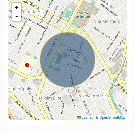
+
−
Leaflet
|
©
OpenStreetMap