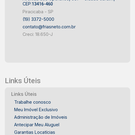
Compradores que valorizam a localização no
CEP:
13416-460
bairro Glebas Califórnia Este terreno no Glebas
Piracicaba - SP
Califórnia oferece 200 m² para desenvolver um
(19) 3372-5000
projeto residencial personalizado em
contato@friasneto.com.br
Piracicaba. Frias Neto Consultoria de Imóveis,
Creci: 18.650-J
mais de 37 anos no mercado imobiliário de
Piracicaba. Agende sua visita
Links Úteis
Links Úteis
Trabalhe conosco
Meu Imóvel Exclusivo
Administração de Imóveis
Antecipar Meu Aluguel
Garantias Locatícias