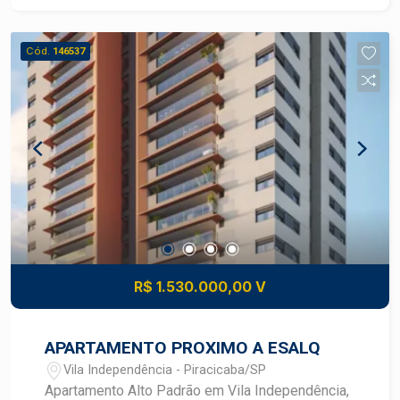
com hidromassagem - Banheiros: - Banheiro
social com gabinete e box de vidro - Lavabo -
Cód.
146537
Banheiro de serviço - Ambientes internos: - Sala
de estar - Sala de jantar - Varanda com linda vista
- Cozinha planejada com armários - Lavanderia
com armários - Quarto de serviço com armário -
Garagem: - 1 vaga
R$ 1.530.000,00 V
APARTAMENTO PROXIMO A ESALQ
Vila Independência - Piracicaba/SP
Apartamento Alto Padrão em Vila Independência,