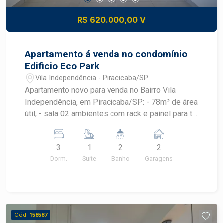
R$ 620.000,00 V
Apartamento á venda no condomínio
Edificio Eco Park
Vila Independência - Piracicaba/SP
Apartamento novo para venda no Bairro Vila
Independência, em Piracicaba/SP: - 78m² de área
útil; - sala 02 ambientes com rack e painel para tv;
- cozinha com armário planejado; - lavanderia com
armário planejado; - 03 dormitórios todos com
3
1
2
2
armário embutido, sendo 01 suíte; - 02 banheiros
Dorm.
Suite
Banho
Garagens
com cuba: social e da suíte; - Varanda gourmet
com armário planejado; - 2 Vagas de
estacionamento tipo gaveta. Área de lazer conta
com espaço para academia, salão de festa.
Piscina na cobertura com vista incrível para a
Cód.
158587
cidade, perfeito para relaxar e socializar.