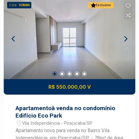
Piscina na cobertura com vista incrível para a
Cód.
158684
Exclusivo
cidade, perfeito para relaxar e socializar.
Localização: próximo a serviços, transporte
público, comércios e com fácil acesso a
principais vias da cidade.
R$ 550.000,00 V
Apartamentoà venda no condomínio
Edifício Eco Park
Vila Independência - Piracicaba/SP
Apartamento novo para venda no Bairro Vila
Independência, em Piracicaba/SP: - 78m² de área