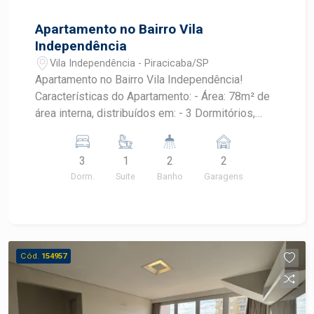
Apartamento no Bairro Vila
Independência
Vila Independência - Piracicaba/SP
Apartamento no Bairro Vila Independência!
Características do Apartamento: - Área: 78m² de
área interna, distribuídos em: - 3 Dormitórios,
sendo 1 Suíte - 2 Vagas de estacionamento -
Sacada: - Elevador Amenidades do Prédio: -
3
1
2
2
Rooftop: espaço de lazer com vista incrível para
Dorm.
Suite
Banho
Garagens
a cidade, perfeito para relaxar e socializar
Localização: - Ótima Localização: bairro Vila
Independência, próximo a serviços, transporte
público e comércios - Acesso Fácil: fácil acesso
a principais vias da cidade
Cód.
154957