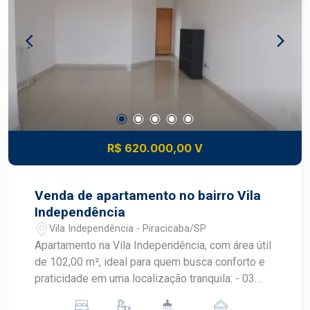
próximo à ESALQ, com fácil acesso a
supermercados, escolas, farmácias, restaurantes,
serviços e às principais vias da cidade. Uma
excelente oportunidade para morar ou investir!
Apartamento diferenciado, pronto para morar, com
melhorias que agregam valor, conforto e
exclusividade. Entre em contato para mais
informações e agende sua visita.
R$ 620.000,00 V
Venda de apartamento no bairro Vila
Independência
Vila Independência - Piracicaba/SP
Apartamento na Vila Independência, com área útil
de 102,00 m², ideal para quem busca conforto e
praticidade em uma localização tranquila: - 03
dormitórios, sendo 1 suíte com armários; - Sala 2