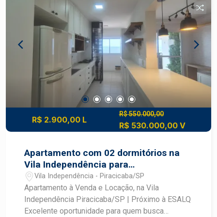
Localização: próximo a serviços, transporte
público, comércios e com fácil acesso a
principais vias da cidade.
R$ 550.000,00
R$ 2.900,00 L
R$ 530.000,00 V
Apartamento com 02 dormitórios na
Vila Independência para
venda/locação
Vila Independência - Piracicaba/SP
Apartamento à Venda e Locação, na Vila
Independência Piracicaba/SP | Próximo à ESALQ
Excelente oportunidade para quem busca