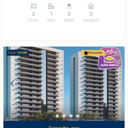
Fechamento da sacada com vidros reclináveis.
Lazer completo
2
1
2
2
Dorm.
Suite
Banho
Garagens
Cód.
141605
Exclusivo
Consulte-nos