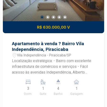
R$ 630.000,00 V
Apartamento à venda ? Bairro Vila
Independência, Piracicaba
Vila Independência - Piracicaba/SP
Localização estratégica: - Bairro com excelente
infraestrutura de comércios e serviços - Fácil
acesso às avenidas Independência, Alberto
Vollet Sachs e Rua Saldanha Marinho - Próximo
ao Centro e pontos como: - Lojas Americanas -
3
1
4
1
McDonald`s - Oba Hortifruti - Droga Raia, entre
Dorm.
Suite
Banho
Garagem
outros Características do imóvel: - Área útil:
142m² - Dormitórios: - 3 dormitórios com
armários embutidos e ar-condicionado - 1 suíte