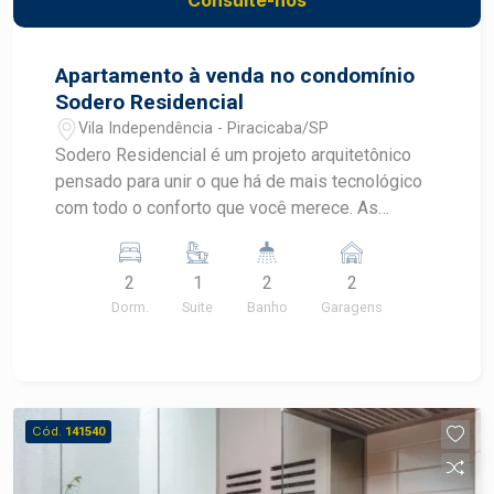
Apartamento à venda no condomínio
Sodero Residencial
Vila Independência - Piracicaba/SP
Sodero Residencial é um projeto arquitetônico
pensado para unir o que há de mais tecnológico
com todo o conforto que você merece. As
marcas da história e o futuro se cruzam quando a
gente menos espera. Apresentamos o Sodero,
2
1
2
2
novo e moderno empreendimento da Franzolin.
Dorm.
Suite
Banho
Garagens
Com duas torres, apartamentos de 2 ou 3
dormitórios e área de lazer completa, une o que
há de mais tecnológico com todo o conforto que
você merece, em um local onde a busca pelo
novo sempre esteve presente. A localização é
Cód.
141540
um dos destaque desse novo empreendimento,
o Sodero está localizado no antigo cursinho CLQ