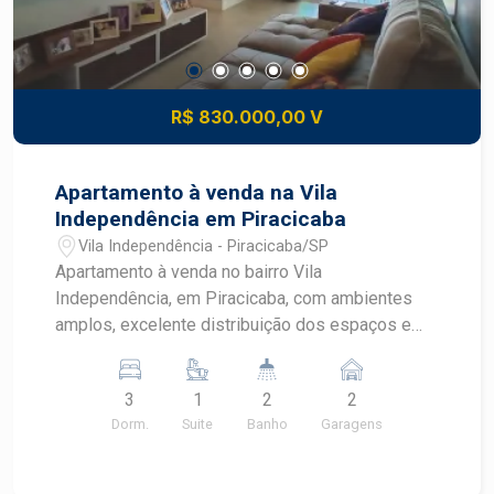
R$ 830.000,00 V
Apartamento à venda na Vila
Independência em Piracicaba
Vila Independência - Piracicaba/SP
Apartamento à venda no bairro Vila
Independência, em Piracicaba, com ambientes
amplos, excelente distribuição dos espaços e
localização privilegiada. Com 100,00 m² de área
útil, o imóvel oferece conforto e praticidade para
3
1
2
2
toda a família, sendo uma excelente oportunidade
Dorm.
Suite
Banho
Garagens
para morar em uma das regiões mais valorizadas
do bairro Vila Independência. CARACTERÍSTICAS
DO IMÓVEL - 3 dormitórios espaçosos, sendo 1