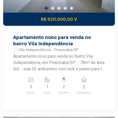
R$ 620.000,00 V
Apartamento nono para venda no
bairro Vila Independência
Vila Independência - Piracicaba/SP
Apartamento novo para venda no Bairro Vila
Independência, em Piracicaba/SP: - 78m² de área
útil; - sala 02 ambientes com rack e painel para tv;
- cozinha com armário planejado; - lavanderia com
armário planejado; - 03 dormitórios todos com
3
1
2
2
armário embutido, sendo 01 suíte; - 02 banheiros
Dorm.
Suite
Banho
Garagens
com cuba: social e da suíte; - Varanda gourmet
com armário planejado; - 2 Vagas de
estacionamento tipo gaveta. Área de lazer conta
com espaço para academia, salão de festa.