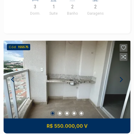
ambientes; - Cozinha planejada; - Lavanderia com
3
1
2
2
despensa; - 02 vagas de garagem Agende uma
Dorm.
Suite
Banho
Garagens
visita!
Cód.
155575
R$ 550.000,00 V