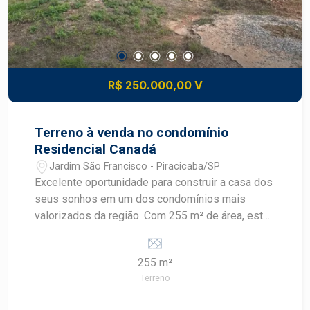
R$ 250.000,00 V
Terreno à venda no condomínio
Residencial Canadá
Jardim São Francisco - Piracicaba/SP
Excelente oportunidade para construir a casa dos
seus sonhos em um dos condomínios mais
valorizados da região. Com 255 m² de área, este
terreno se destaca pela ótima topografia e por
sua agradável vista para a cidade,
255 m²
proporcionando um projeto residencial com
Terreno
conforto, beleza e excelente aproveitamento do
lote. O Condomínio Canadá oferece infraestrutura