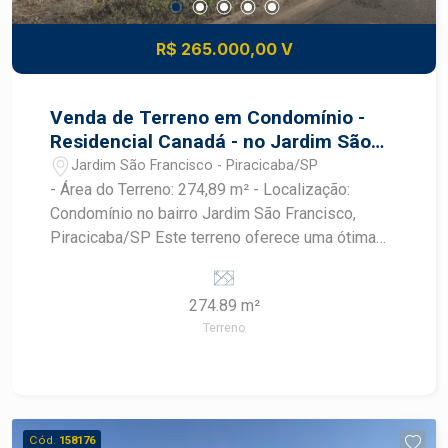
R$ 265.000,00 V
Venda de Terreno em Condomínio -
Residencial Canadá - no Jardim São
Francisco - Piracicaba/SP
Jardim São Francisco - Piracicaba/SP
- Área do Terreno: 274,89 m² - Localização:
Condomínio no bairro Jardim São Francisco,
Piracicaba/SP Este terreno oferece uma ótima
oportunidade para quem deseja construir a casa
dos sonhos em um ambiente tranquilo e seguro.
274.89 m²
O Jardim São Francisco é um bairro bastante
Terreno
procurado, conhecido por sua infraestrutura e
qualidade de vida. Para mais informações ou
agendar uma visita, entre em contato.
Cód.
158176