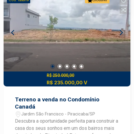
Cód.
153519
Exclusivo
água encanada e segurança. Localizado em uma
região de expansão urbana, o Residencial Canadá
combina tranquilidade, contato com a natureza e
fácil acesso ao centro da cidade, com comércios,
escolas e serviços essenciais nas proximidades.
Ideal para quem busca conforto, segurança e
qualidade de vida. Agende sua visita!
R$ 250.000,00
R$ 235.000,00 V
Terreno a venda no Condomínio
Canadá
Jardim São Francisco - Piracicaba/SP
Descubra a oportunidade perfeita para construir a
casa dos seus sonhos em um dos bairros mais