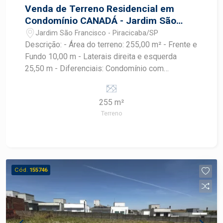
Venda de Terreno Residencial em
Condomínio CANADÁ - Jardim São
Francisco, Piracicaba/SP
Jardim São Francisco - Piracicaba/SP
Descrição: - Área do terreno: 255,00 m² - Frente e
Fundo 10,00 m - Laterais direita e esquerda
25,50 m - Diferenciais: Condomínio com
infraestrutura completa, segurança, ruas
asfaltadas, fácil acesso e ótima valorização.
255 m²
Ideal para quem busca morar com qualidade de
Terreno
vida, segurança e tranquilidade.
Cód.
155746