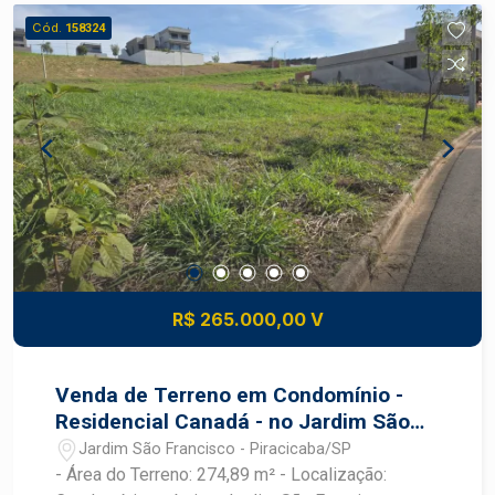
Cód.
158324
R$ 265.000,00 V
Venda de Terreno em Condomínio -
Residencial Canadá - no Jardim São
Francisco - Piracicaba/SP
Jardim São Francisco - Piracicaba/SP
- Área do Terreno: 274,89 m² - Localização: