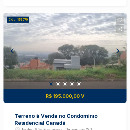
completa de lazer e segurança, garantindo
qualidade de vida para toda a família em um
ambiente tranquilo e bem planejado. Destaques
Cód.
155070
do imóvel: 255 m² de área total; Ótima topografia;
Vista privilegiada para a cidade; Excelente
localização dentro do condomínio. Diferenciais
do condomínio: Área de lazer completa;
Segurança e portaria; Ambiente familiar e
valorizado; Bela vista panorâmica da cidade. Uma
excelente opção para quem busca investir ou
morar com conforto, segurança e qualidade de
vida.
R$ 195.000,00 V
Terreno à Venda no Condomínio
Residencial Canadá
Jardim São Francisco - Piracicaba/SP