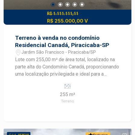
R$ 1.111.111,11
R$ 255.000,00 V
Terreno à venda no condomínio
Residencial Canadá, Piracicaba-SP
Jardim São Francisco - Piracicaba/SP
Lote com 255,00 m² de área total, localizado na
parte alta do Condomínio Canadá, proporcionando
uma localização privilegiada e ideal para a
construção de um projeto residencial moderno e
valorizado. Com dimensões de 10,00 x 25,50
255 m²
metros, o terreno oferece ótimo aproveitamento
Terreno
para diferentes tipos de projetos, em um
condomínio que se destaca pela segurança,
tranquilidade e qualidade de vida. O condomínio
oferece infraestrutura completa, incluindo ruas
asfaltadas, iluminação pública, rede de esgoto,