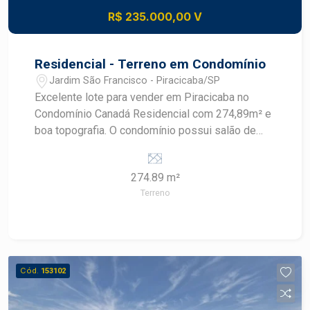
excelente oportunidade para quem deseja
R$ 235.000,00 V
investir em um imóvel em uma localização
valorizada. Não perca essa chance de viver em
um lugar que une tranquilidade e praticidade.
Residencial - Terreno em Condomínio
Agende uma visita
Jardim São Francisco - Piracicaba/SP
Excelente lote para vender em Piracicaba no
Condomínio Canadá Residencial com 274,89m² e
boa topografia. O condomínio possui salão de
festas com entrada independente do condomínio,
espaço gourmet com varanda, salão de festas,
274.89 m²
quiosques com churrasqueira, playground,
Terreno
espaço Fitness, pista de Cooper, espaço Pet,
brinquedoteca, piscina adulto e infantil, quadras
de Tênis, quadra Poliesportiva. Agende a sua
visita com um corretor especialista!
Cód.
153102