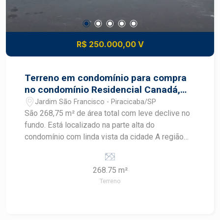
R$ 250.000,00 V
Terreno em condomínio para compra
no condomínio Residencial Canadá,
bairro Jardim São Francisco / Bongue
Jardim São Francisco - Piracicaba/SP
em PiracicabaSP.
São 268,75 m² de área total com leve declive no
fundo. Está localizado na parte alta do
condomínio com linda vista da cidade A região
possui infraestrutura comercial e está a 5 km do
Parque da Rua do Porto. Localização em franco
268.75 m²
crescimento e valorização. O condomínio possui
Terreno
lazer completo e portaria 24h.