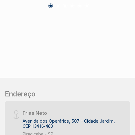
Churrasqueira Localizado em bairro tranquilo,
com fácil acesso a comércios, escolas e
principais vias da cidade. Ideal para quem busca
conforto, segurança e bem-estar em um
ambiente moderno. Construa seu futuro com
quem é agente de desenvolvimento do mercado
imobiliário de Piracicaba. Agende sua visita.
Endereço
Frias Neto
Avenida dos Operários, 587 - Cidade Jardim,
CEP:
13416-460
Piracicaba - SP