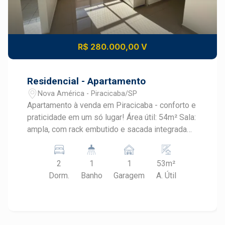
R$ 280.000,00 V
Residencial - Apartamento
Nova América - Piracicaba/SP
Apartamento à venda em Piracicaba - conforto e
praticidade em um só lugar! Área útil: 54m² Sala:
ampla, com rack embutido e sacada integrada
Dormitórios: 2 quartos com armários embutidos
Banheiro: social, com box em vidro temperado
2
1
1
53m²
Cozinha: planejada com gabinete e armários
Dorm.
Banho
Garagem
A. Útil
Área de serviço: funcional e bem ventilada Vaga
de garagem: 1 unidade coberta Lazer e
conveniência no condomínio: Salão de festas,
Brinquedoteca, Sala fitness Playground,