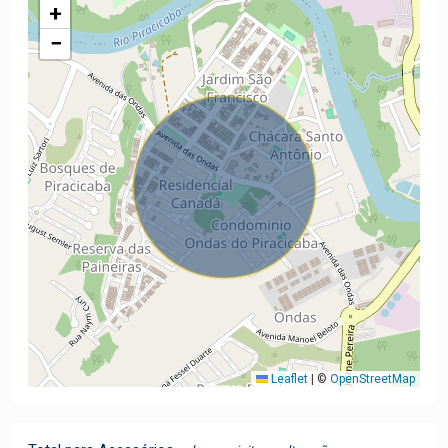
+
−
Leaflet
|
©
OpenStreetMap