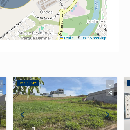
Leaflet
|
©
OpenStreetMap
Cód.
158323