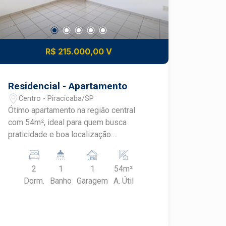
R$ 215.000,00 V
Residencial - Apartamento
Centro - Piracicaba/SP
Ótimo apartamento na região central
com 54m², ideal para quem busca
praticidade e boa localização.
Características do imóvel: - Sala de
estar - Cozinha - 2 dormitórios (sendo
2
1
1
54m²
1 com armários embutidos) - Banheiro
Dorm.
Banho
Garagem
A. Útil
social completo - 1 vaga de garagem
Lazer no condomínio: - Piscina -
Churrasqueira - Salão de festas Agende
sua visita!