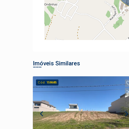
Imóveis Similares
Cód.
158685