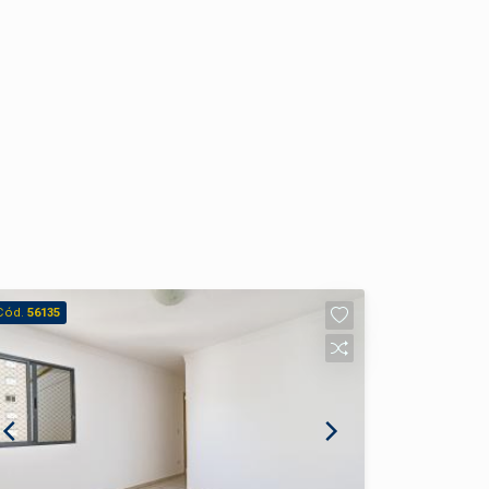
Cód.
56135