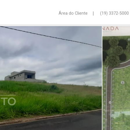
|
Área do Cliente
(19) 3372-5000