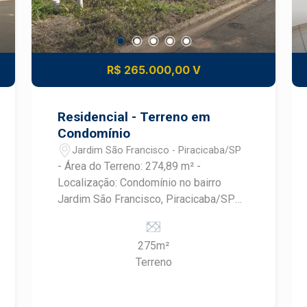
R$ 265.000,00 V
Residencial - Terreno em
Condomínio
Jardim São Francisco - Piracicaba/SP
- Área do Terreno: 274,89 m² -
Localização: Condomínio no bairro
Jardim São Francisco, Piracicaba/SP
Este terreno oferece uma ótima
oportunidade para quem deseja
275m²
construir a casa dos sonhos em um
Terreno
ambiente tranquilo e seguro. O Jardim
São Francisco é um bairro bastante
procurado, conhecido por sua