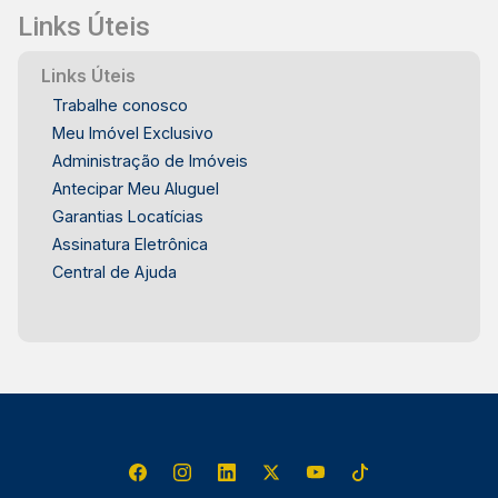
Links Úteis
no bairro Dois Córregos, oferecendo uma ótima
oportunidade para morar com qualidade em
Links Úteis
Piracicaba. Frias Neto Consultoria de Imóveis,
Trabalhe conosco
mais de 37 anos no mercado imobiliário de
Piracicaba. Agende sua visita.
Meu Imóvel Exclusivo
Administração de Imóveis
Antecipar Meu Aluguel
Garantias Locatícias
Assinatura Eletrônica
Central de Ajuda