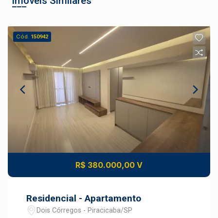
Imóveis Similares
Cód.
150942
R$ 380.000,00 V
Residencial - Apartamento
Dois Córregos - Piracicaba/SP