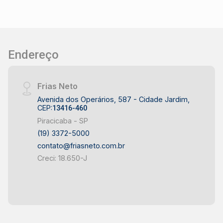
Condomínio com bicicletário, playground e
mercadinho LOCALIZAÇÃO E ACESSO -
Localizado no bairro Dois Córregos, em
Piracicaba - Fácil acesso às principais avenidas
Endereço
da região - Bairro Dois Córregos com ampla
oferta de comércio e serviços - Próximo a
supermercados, escolas, farmácias e
Frias Neto
conveniências - Região valorizada, com
Avenida dos Operários, 587 - Cidade Jardim,
excelente mobilidade para diferentes pontos de
CEP:
13416-460
Piracicaba IDEAL PARA - Famílias que buscam
Piracicaba - SP
conforto e praticidade - Casais que desejam um
(19) 3372-5000
imóvel pronto para morar - Pessoas que
contato@friasneto.com.br
valorizam ambientes planejados - Quem procura
Creci: 18.650-J
um apartamento em condomínio com lazer e
conveniência - Moradores que desejam viver no
bairro Dois Córregos - Quem busca qualidade
de vida em uma região consolidada de
Piracicaba Este apartamento reúne conforto,
excelente acabamento e localização privilegiada