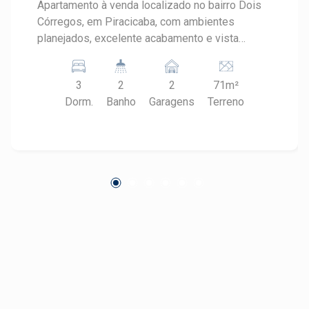
Apartamento à venda localizado no bairro Dois
Córregos, em Piracicaba, com ambientes
planejados, excelente acabamento e vista
privilegiada em andar alto. O imóvel combina
conforto, funcionalidade e praticidade, sendo
3
2
2
71m²
uma ótima oportunidade para quem busca
Dorm.
Banho
Garagens
Terreno
qualidade de vida em uma região valorizada do
bairro Dois Córregos. CARACTERÍSTICAS DO
IMÓVEL - 3 dormitórios, sendo 1 suíte - Ampla
sala para 2 ambientes com sanca de gesso - Ar-
condicionado na sala - Sacada com vista livre
em andar alto - Cozinha americana planejada -
Banheiro social - Área de serviço - 2 vagas de
garagem em sistema gaveta - Ambientes com
móveis planejados DIFERENCIAIS DO IMÓVEL -
Apartamento com móveis planejados em
diversos ambientes - Andar alto com vista livre
- Sala ampla e climatizada - Planta funcional
com excelente aproveitamento dos espaços -