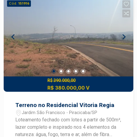
exclusivas. Situado na estrada do Bongue,
Cód.
151916
próximo ao Rio Piracicaba e cercado por áreas
verdes, o condomínio tem vantagens de
localização: está a 8 minutos do Centro e da Rua
do Porto, a 10 minutos do Shopping Piracicaba e
a 6 minutos do Carrefour. Agende uma visita e
descubra o melhor local para construir o futuro da
sua família. Detalhes: - 4 praças com itens de
lazer - Pocket Fitness - Pocket Park - Pocket
Play - Fiação subterrânea e fibra ótica - Calçadas
acessíveis - Portaria inteligente - Arborização
em áreas verdes
R$ 390.000,00
R$ 380.000,00 V
Terreno no Residencial Vitoria Regia
Jardim São Francisco - Piracicaba/SP
Loteamento fechado com lotes a partir de 500m²,
lazer completo e inspirado nos 4 elementos da
natureza: água, fogo, terra e ar; além de fibra