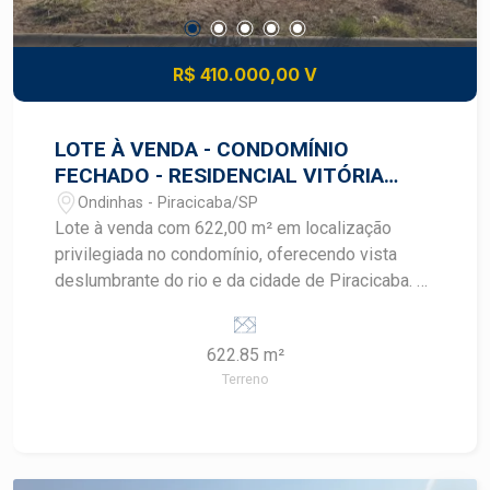
R$ 410.000,00 V
LOTE À VENDA - CONDOMÍNIO
FECHADO - RESIDENCIAL VITÓRIA
RÉGIA
Ondinhas - Piracicaba/SP
Lote à venda com 622,00 m² em localização
privilegiada no condomínio, oferecendo vista
deslumbrante do rio e da cidade de Piracicaba. O
Vitória Régia dispõe de infraestrutura completa e
alta segurança, com cabeamento de fibra ótica e
622.85 m²
fiação subterrânea, preservando a beleza da vista
Terreno
de Piracicaba a partir da sacada. O loteamento é
inspirado nos quatro elementos, com diversas
áreas de lazer, além de espaços pocket que
complementam essas propostas em áreas