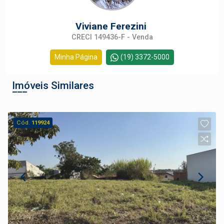
Viviane Ferezini
CRECI 149436-F - Venda
Minha Página
(19) 3372-5000
Imóveis Similares
Cód.
119924