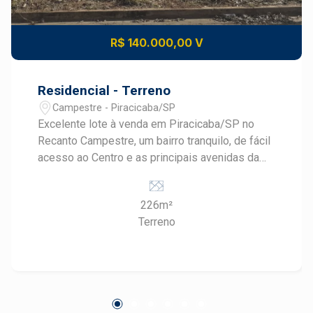
R$ 140.000,00 V
Residencial - Terreno
Campestre - Piracicaba/SP
Excelente lote à venda em Piracicaba/SP no
Recanto Campestre, um bairro tranquilo, de fácil
acesso ao Centro e as principais avenidas da
cidade. Medindo 226m², com 8m de frente.
Totalmente plano e Pronto para construir. Estuda
226m²
financiamento terreno e construção com uso de
Terreno
FGTS. Estuda parcelamento. Agende sua visita
com um corretor especialista!