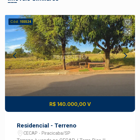
Cód.
155524
R$ 140.000,00 V
Residencial - Terreno
CECAP - Piracicaba/SP