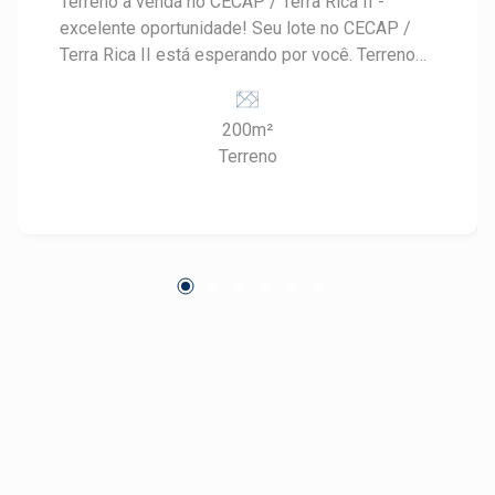
Terreno à venda no CECAP / Terra Rica II -
excelente oportunidade! Seu lote no CECAP /
Terra Rica II está esperando por você. Terreno
com 200 m², medindo 8,00 de frente por 25
metros de fundo, localizado em uma região
200m²
tranquila e com fácil acesso a mercados,
Terreno
padaria, farmácias e demais comércios do dia a
dia. Uma excelente opção para quem deseja
realizar o sonho da casa própria e construir do
seu jeito, em um bairro com praticidade e boa
localização. Destaques do terreno: - 200 m² de
área total - Medidas: 8 x 25 metros - Local
tranquilo - Próximo a mercados, padaria e
farmácias - Aceita financiamento de terreno -
Ótima opção para construir Uma oportunidade
ideal para morar ou investir. Entre em contato e
saiba mais. #TerrenoÀVenda #Cecap
#TerraRicaII #Piracicaba #CasaPrópria
#InvestimentoImobiliário #FriasNeto