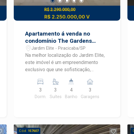
R$ 2.290.000,00
R$ 2.250.000,00 V
Apartamento á venda no
condomínio The Gardens
Residencial
Jardim Elite - Piracicaba/SP
Na melhor localização do Jardim Elite,
este imóvel é um empreendimento
exclusivo que une sofisticação,
segurança e alto padrão construtivo,
próximo a comércios, serviços e fácil
3
3
4
3
acesso às principais vias da cidade.
Dorm.
Suítes
Banho
Garagens
Apartamento de alto padrão - 3 suítes
amplas com armários planejados de
alto padrão - Sala espaçosa integrada à
cozinha - Cozinha completa, equipada
com eletrodomésticos de alta
Cód.
157607