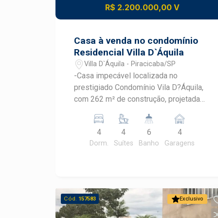
R$ 2.200.000,00 V
Casa à venda no condomínio
Residencial Villa D`Áquila
Villa D`Áquila - Piracicaba/SP
-Casa impecável localizada no
prestigiado Condomínio Vila D?Áquila,
com 262 m² de construção, projetada
para oferecer conforto, funcionalidade e
elegância em cada detalhe. -O imóvel
4
4
6
4
conta com 4 dormitórios, todos suítes,
Dorm.
Suítes
Banho
Garagens
sendo uma suíte com closet,
proporcionando privacidade e
comodidade para toda a família. Os
dormitórios possuem janelas
automatizadas, agregando
Cód.
157583
Exclusivo
modernidade e praticidade ao dia a dia.
-A área social é um dos grandes