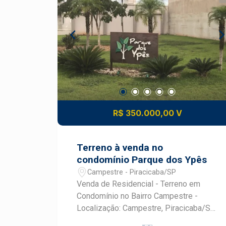
destaques da casa: ampla sala
integrada à cozinha gourmet, equipada
com churrasqueira, criando um
ambiente perfeito para receber amigos
e familiares. Tudo isso conectado à
área externa com piscina, ideal para
momentos de lazer e descontração. -A
residência possui ainda garagem para 4
veículos, sendo 2 vagas cobertas e 2
R$ 350.000,00 V
descobertas. -Com projeto
arquitetônico moderno e acabamentos
de altíssimo padrão, esta casa é
Terreno à venda no
perfeita para quem busca qualidade de
condomínio Parque dos Ypês
vida, segurança e exclusividade.
Campestre - Piracicaba/SP
Venda de Residencial - Terreno em
Condomínio no Bairro Campestre -
Localização: Campestre, Piracicaba/SP
- Área do Terreno: 350,00 m² Este