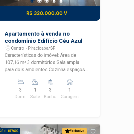
R$ 320.000,00 V
Apartamento à venda no
condomínio Edifício Céu Azul
Centro - Piracicaba/SP
Características do imóvel: Área de
107,16 m² 3 dormitórios Sala ampla
para dois ambientes Cozinha espaçosa
Banheiro social Área de serviço 1 vaga
de garagem Ambientes bem ventilados
3
1
3
1
e iluminados Diferenciais da
Dorm.
Suite
Banho
Garagem
localização: Situado no Centro de
Piracicaba Próximo a supermercados,
farmácias e bancos Fácil acesso a
escolas, restaurantes e comércio em
geral Região com ótima mobilidade e
Cód.
157602
Exclusivo