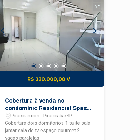
infraestrutura completa Ideal para quem
deseja morar com comodidade,
praticidade e acesso rápido a tudo que
a cidade oferece. Entre em contato para
mais informações e agende uma visita.
R$ 320.000,00 V
Cobertura à venda no
condomínio Residencial Spazio
Palazzo Di Spagna
Piracicamirim - Piracicaba/SP
Cobertura dois dormitorios 1 suite sala
jantar sala de tv espaço gourmet 2
vagas paralelas