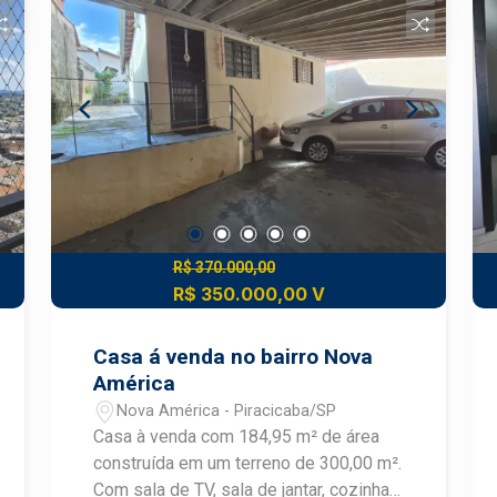
qualidade - Varanda gourmet com vista
livre - Ar-condicionado central -
Ambientes planejados com requinte e
excelente acabamento - Depósito
privativo - 3 vagas de garagem Imóvel
que proporciona conforto,
exclusividade e uma experiência única
de morar bem, com integração entre os
ambientes e espaço ideal para receber
com elegância. Construa seu futuro com
quem é agente de desenvolvimento do
R$ 370.000,00
mercado imobiliário de Piracicaba.
R$ 350.000,00 V
Agende sua visita.
Casa á venda no bairro Nova
América
Nova América - Piracicaba/SP
Casa à venda com 184,95 m² de área
construída em um terreno de 300,00 m².
Com sala de TV, sala de jantar, cozinha