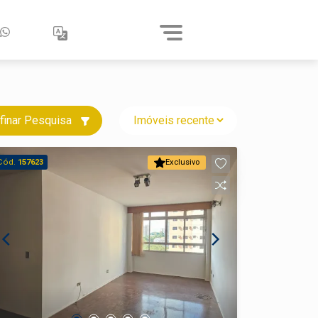
finar Pesquisa
Cód.
157623
Exclusivo