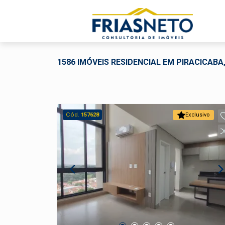
1586 IMÓVEIS RESIDENCIAL EM PIRACICABA,
Cód.
157628
Exclusivo