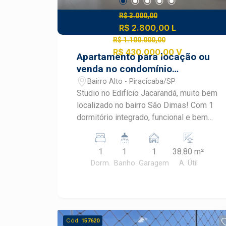
R$ 3.000,00
R$ 2.800,00 L
R$ 1.100.000,00
R$ 430.000,00 V
Apartamento para locação ou
venda no condomínio
Jacarandá Stúdio
Bairro Alto - Piracicaba/SP
Studio no Edifício Jacarandá, muito bem
localizado no bairro São Dimas! Com 1
dormitório integrado, funcional e bem
distribuído, sala aconchegante, ar
condicionado, cozinha com armários,1
1
1
1
38.80 m²
banheiro, área de serviço, armários
Dorm.
Banho
Garagem
A. Útil
planejados e 01 vaga de garagem. Com
possibilidade de mobiliar! Agende sua
visita com um corretor especialista na
imobiliária Frias Neto!
Cód.
157620