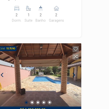
2
1
2
2
Dorm.
Suite
Banho
Garagens
Cód.
157590