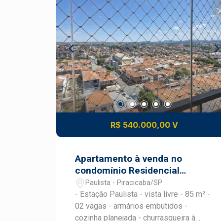
R$ 540.000,00 V
Apartamento à venda no
condomínio Residencial
Estação Paulista
Paulista - Piracicaba/SP
- Estação Paulista - vista livre - 85 m² -
02 vagas - armários embutidos -
cozinha planejada - churrasqueira à