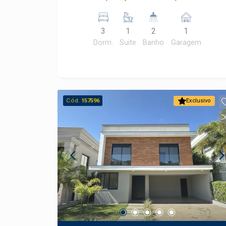
carvão - ventilador de teto
3
1
2
1
Dorm.
Suite
Banho
Garagem
Cód.
157596
Exclusivo