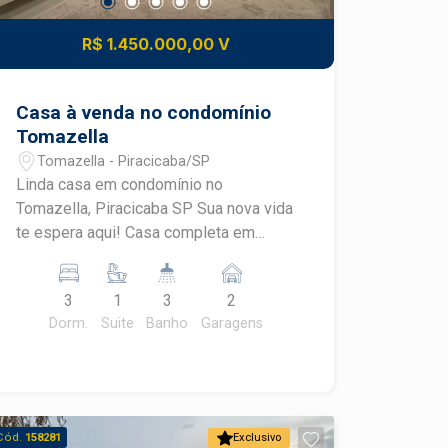
R$ 1.450.000,00 V
Casa à venda no condomínio
Tomazella
Tomazella - Piracicaba/SP
Linda casa em condomínio no
Tomazella, Piracicaba SP Sua nova vida
te espera aqui! Casa completa em
condomínio fechado, segurança e lazer
pra família toda. Destaques: 2 vagas de
3
1
3
2
garagem cobertas 3 dormitórios, sendo
Dorm.
Suite
Banho
Garagens
1 suíte com armários planejados
Cozinha planejada Piscina privativa pra
curtir o verão Área gourmet com
churrasqueira pra receber os amigos
Condomínio com portaria 24h, área de
Cód.
158281
Exclusivo