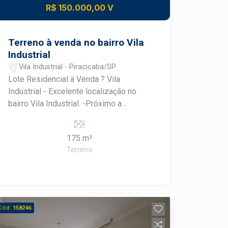
R$ 150.000,00 V
Terreno à venda no bairro Vila
Industrial
Vila Industrial - Piracicaba/SP
Lote Residencial à Venda ? Vila
Industrial - Excelente localização no
bairro Vila Industrial. -Próximo a
comércios, serviços e avenidas de alto
fluxo. -Ótima oportunidade para
175 m²
construção residencial. -Região com
Terreno
fácil acesso e praticidade para o dia a
dia. Agende uma visita com um
especialista da Frias Neto.
Cód.
158246