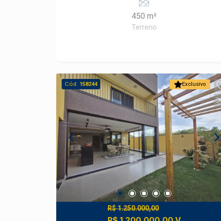
Quadra de beach tennis Campo
450 m²
gramado
Terreno
Cód.
158244
Exclusivo
R$ 1.250.000,00
R$ 1.200.000,00 V