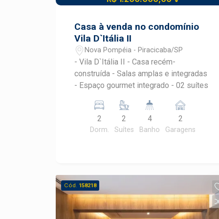
Casa à venda no condomínio
Vila D`Itália II
Nova Pompéia - Piracicaba/SP
- Vila D`Itália II - Casa recém-
construída - Salas amplas e integradas
- Espaço gourmet integrado - 02 suítes
2
2
4
2
Dorm.
Suítes
Banho
Garagens
Cód.
158218