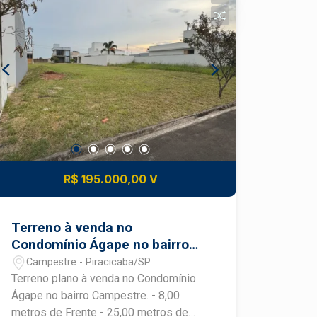
lazer e localização privilegiada no
Tomazella. Perto de tudo, longe do
barulho.Agende sua visita e se
apaixone!
R$ 195.000,00 V
Terreno à venda no
Condomínio Ágape no bairro
Campestre
Campestre - Piracicaba/SP
Terreno plano à venda no Condomínio
Ágape no bairro Campestre. - 8,00
metros de Frente - 25,00 metros de