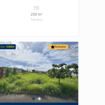
Fundo - 200.00 m² Área total do terreno.
200 m²
Terreno
Cód.
158256
Exclusivo