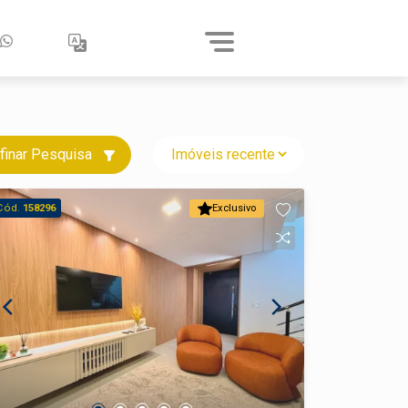
finar Pesquisa
Cód.
158296
Exclusivo