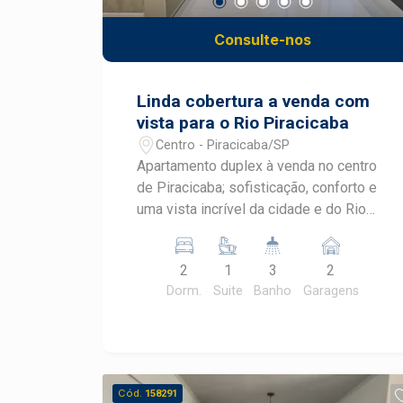
Consulte-nos
Linda cobertura a venda com
vista para o Rio Piracicaba
Centro - Piracicaba/SP
Apartamento duplex à venda no centro
de Piracicaba; sofisticação, conforto e
uma vista incrível da cidade e do Rio
Piracicaba. Com 145,00 m² de área
privativa, o imóvel conta com
2
1
3
2
ambientes totalmente planejados,
Dorm.
Suite
Banho
Garagens
modernos e bem distribuídos,
oferecendo praticidade e elegância em
cada detalhe. No pavimento inferior: -
Sala e cozinha integrados - 02
dormitórios, sendo 01 suíte -
Cód.
158291