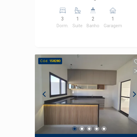
136,00 m² Para mais informações ou
agendar uma visita, entre em contato!
3
1
2
1
Dorm.
Suite
Banho
Garagem
Cód.
158280