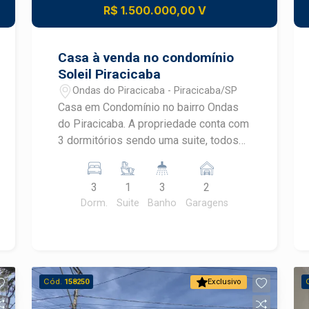
R$ 1.500.000,00 V
Casa à venda no condomínio
Soleil Piracicaba
Ondas do Piracicaba - Piracicaba/SP
Casa em Condomínio no bairro Ondas
do Piracicaba. A propriedade conta com
3 dormitórios sendo uma suite, todos
os comodos com armários Cozinha
com armários Duas garagens Área
3
1
3
2
gourmet Ambientes com ar
Dorm.
Suite
Banho
Garagens
condicionado Fino acabamento Área
construída de 157,00 m², além de um
terreno de 250,00 m². Localizada em
Piracicaba/SP, é uma excelente
oportunidade para quem busca conforto
Cód.
158250
Exclusivo
e segurança em um condomínio. Para
mais informações, entre em contato.