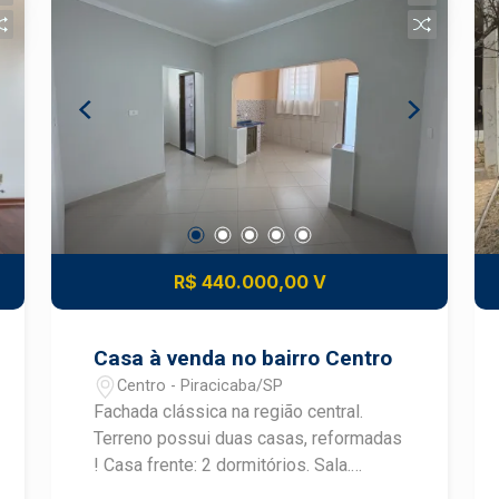
amplos, sendo 01 suíte Sala
aconchegante e bem iluminada Cozinha
funcional com ótima distribuição 04
banheiros Piscina privativa para
momentos de lazer 02 vagas de
garagem O condomínio proporciona
segurança 24 horas e um ambiente
tranquilo, ideal para quem busca
qualidade de vida em uma localização
privilegiada. A arquitetura moderna e os
ambientes bem planejados tornam o
R$ 440.000,00 V
imóvel perfeito para viver com conforto
e sofisticação. Construa seu futuro com
quem é agente de desenvolvimento do
Casa à venda no bairro Centro
mercado imobiliário de Piracicaba.
Centro - Piracicaba/SP
Agende sua visita.
Fachada clássica na região central.
Terreno possui duas casas, reformadas
! Casa frente: 2 dormitórios. Sala.
Cozinha com gabinete. Sala de jantar.