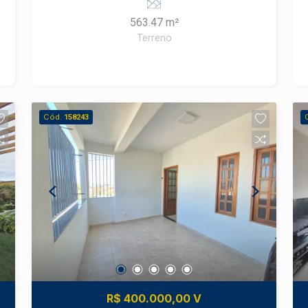
Frias Neto.
563.47 m²
Terreno
Cód.
158243
R$ 400.000,00 V