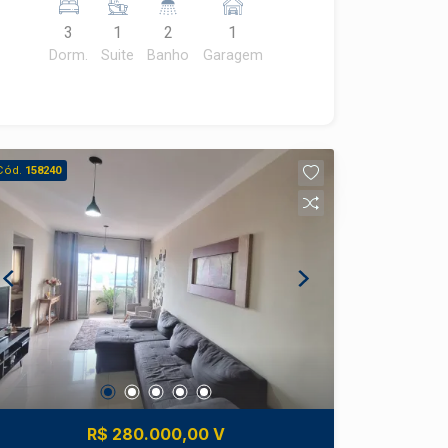
3
1
2
1
Dorm.
Suite
Banho
Garagem
Cód.
158240
R$ 280.000,00 V