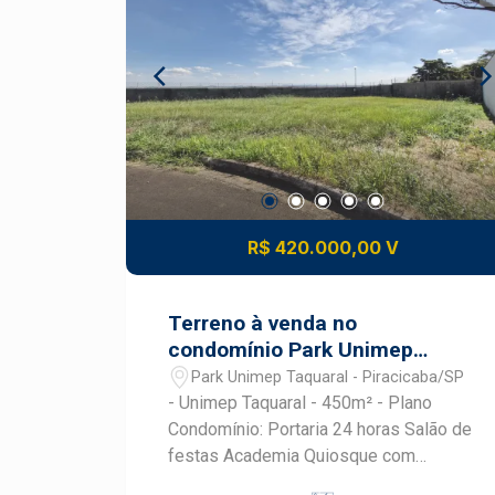
completo Localização privilegiada
Qualidade de vida, conforto e
exclusividade em um só lugar. Ideal
para quem busca morar bem com
tranquilidade e segurança!
R$ 420.000,00 V
Terreno à venda no
condomínio Park Unimep
Taquaral
Park Unimep Taquaral - Piracicaba/SP
- Unimep Taquaral - 450m² - Plano
Condomínio: Portaria 24 horas Salão de
festas Academia Quiosque com
churrasqueira Quadra poliesportiva