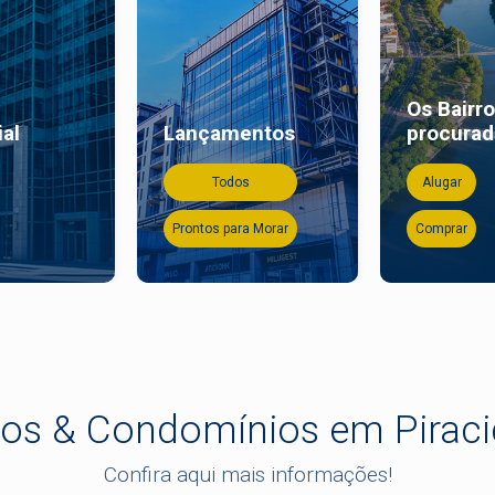
Os Bairr
al
Lançamentos
procura
Todos
Alugar
Prontos para Morar
Comprar
ros & Condomínios em Pirac
Confira aqui mais informações!