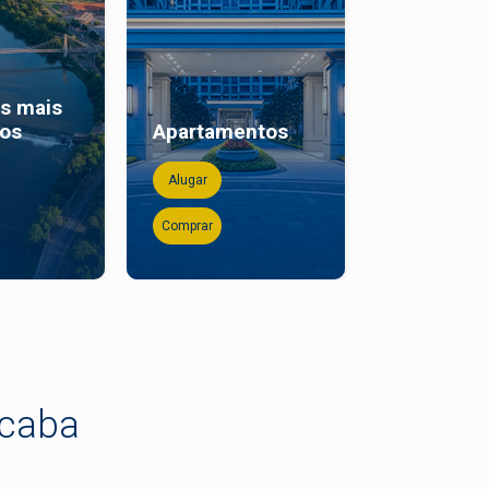
os mais
Casas co
dos
Apartamentos
piscina
Alugar
Alugar
Comprar
Comprar
icaba