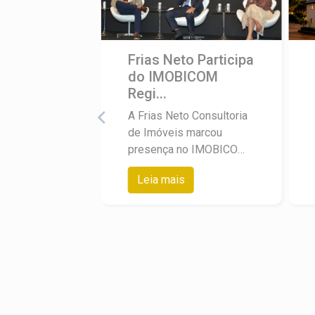
Frias Neto Participa
do IMOBICOM
Regi...
A Frias Neto Consultoria
de Imóveis marcou
presença no IMOBICOM
Regional do Secovi-SP,
Leia mais
encontro realizado no
Royal Palm Hall, em
Campinas, que reuniu as
principais lideranças do
mercado imobiliário do
interior paulista. O
diretor-presidente da
empresa, Angelo Frias