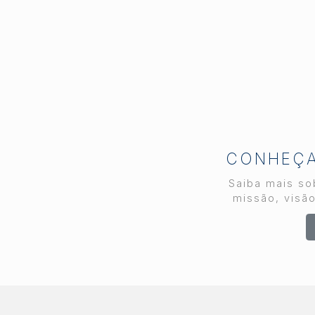
Neto, que também é
diretor regional do
Secovi-SP em
Piracicaba, participou do
evento representando a
cidade e toda a região.
Mais do que um encontro
de negócios, o
IMOBICOM funcionou
como um verdadeiro raio-
CONHEÇA 
x do setor. Empresários,
Saiba mais sob
incorporadores,
missão, visão
loteadores, investidores,
especialistas e
representantes do poder
público se reuniram para
debater os temas que
definem os rumos do
mercado imobiliário nos