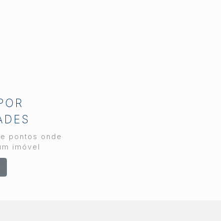
rápida, transparência e
segurança em cada
etapa. Como maior
imobiliária da região,
atuando desde 1989, a
decisão de reforçar o
time nasceu da leitura
diária do comportamento
do cliente e do volume
 POR
crescente de
ADES
atendimentos no
departamento de
 e pontos onde
locação. Por que a
um imóvel
procura por locação
s
cresce em Piracicaba
Piracicaba reúne uma
combinação rara no
interior paulista: parque
industrial diversificado,