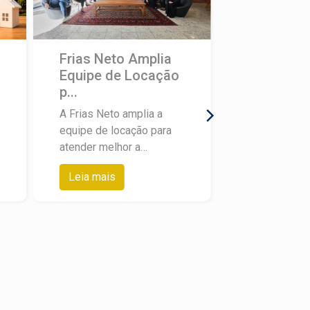
Frias Neto Amplia
Equipe de Locação
p...
A Frias Neto amplia a
equipe de locação para
atender melhor a
demanda de clientes que
Leia mais
procuram imóveis para
alugar em Piracicaba e
região. O movimento
responde a um cenário
claro: mais pessoas e
mais empresas
buscando locação, com
expectativa de resposta