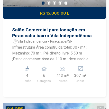
R$ 15.000,00 L
Salão Comercial para locação em
Piracicaba bairro Vila Independência
Vila Independência - Piracicaba/SP
Infraestrutura Área construída total: 307 m² ;
Mezanino: 70 m² ; Pé-direito livre: 5,50 m
;Estacionamento: área de 110 m² destinada a
vagas de veículos Acessibilidade: sanitários
adaptados para cadeirantes, conforme normas
4
6
413 m²
307 m²
vigentes de acessibilidade Estrutura e
Banho
Garagens
Terreno
Const.
Acabamento Paredes: rebocadas, aptas para
pintura ou aplicação de revestimentos ; Piso:
cimento polido em toda a área ; Banheiros: 4
unidades, todos adaptados para acessibilidade
(PNE), com revestimento em azulejo no piso e
Cód.
154903