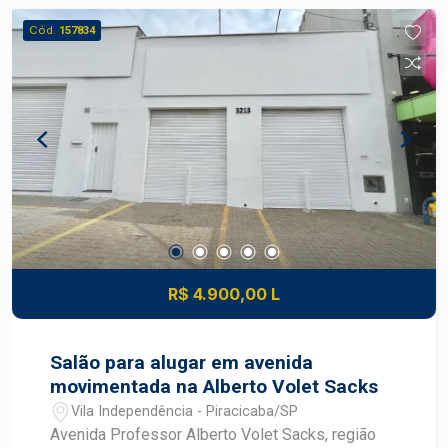
empresas que buscam espaço funcional, boa
Cód.
157834
distribuição interna e localização privilegiada
para atendimento e operação. Construa seu futuro
com quem é agente de desenvolvimento do
mercado imobiliário de Piracicaba. Agende sua
visita.
R$ 4.900,00 L
Salão para alugar em avenida
movimentada na Alberto Volet Sacks
Vila Independência - Piracicaba/SP
Avenida Professor Alberto Volet Sacks, região