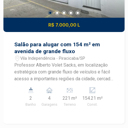
R$ 7.000,00 L
Salão para alugar com 154 m² em
avenida de grande fluxo
Vila Independência - Piracicaba/SP
Professor Alberto Volet Sacks, em localização
estratégica com grande fluxo de veículos e fácil
acesso a importantes regiões da cidade, cercada
por comércios e serviços que valorizam a
visibilidade do seu negócio. Amplo salão
2
4
221 m²
154.21 m²
comercial com pé direito de 5 m Vitrine com
Banho
Garagens
Terreno
Const.
excelente exposição para a avenida Portão
eletrônico 2 banheiros no piso térreo 1 copa de
apoio Piso superior com 2 salas 1 banheiro
Recuo para 4 veículos Imóvel ideal para