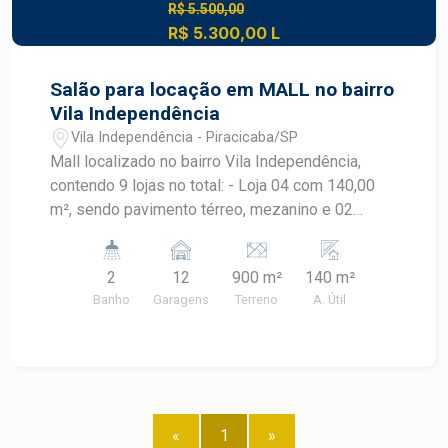
R$ 5.500,00
R$ 5.300,00 L
Salão para locação em MALL no bairro
Vila Independência
Vila Independência - Piracicaba/SP
Mall localizado no bairro Vila Independência,
contendo 9 lojas no total: - Loja 04 com 140,00
m², sendo pavimento térreo, mezanino e 02
banheiros (sendo um PNE) Salões com
infraestrutura para energia/iluminação,
2
12
900 m²
140 m²
preparação para instalação de ar-condicionado e
Banho
Garagens
Terreno
A. Útil
portão eletrônico. Serão 12 vagas de
estacionamento rotativas para clientes.
«
1
»