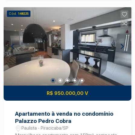
armários Lavanderia Despensa Banheiro de
serviço 2 vagas de garagem O condomínio
Cód.
148225
oferece: Portaria 24 horas Piscina adulto e
infantil Sauna Salão de festas Churrasqueira Uma
excelente oportunidade para quem busca espaço,
comodidade e qualidade de vida em uma
localização privilegiada. Construa seu futuro com
quem é agente de desenvolvimento do mercado
imobiliário de Piracicaba. Agende sua visita!
R$ 950.000,00 V
Apartamento à venda no condomínio
Palazzo Pedro Cobra
Paulista - Piracicaba/SP