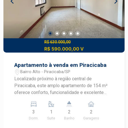
R$ 630.000,00
R$ 590.000,00 V
Apartamento à venda em Piracicaba
Bairro Alto - Piracicaba/SP
Localizado próximo à região central de
Piracicaba, este amplo apartamento de 154 m²
oferece conforto, funcionalidade e excelente
infraestrutura, ideal para famílias que buscam
espaço e qualidade de vida. O imóvel conta com:
3
1
2
2
3 dormitórios com armários, sendo 1 suíte com ar
Dorm.
Suite
Banho
Garagens
condicionado Banheiro social com gabinete, box
Sala ampla para dois ambientes Escritório