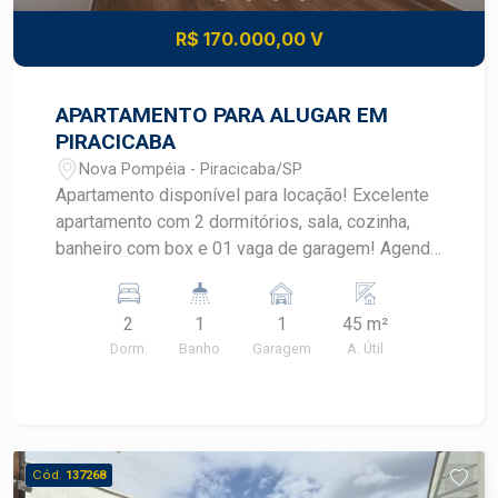
R$ 170.000,00 V
APARTAMENTO PARA ALUGAR EM
PIRACICABA
Nova Pompéia - Piracicaba/SP
Apartamento disponível para locação! Excelente
apartamento com 2 dormitórios, sala, cozinha,
banheiro com box e 01 vaga de garagem! Agende
uma visita com um corretor especialista Frias
Neto!
2
1
1
45 m²
Dorm.
Banho
Garagem
A. Útil
Cód.
137268