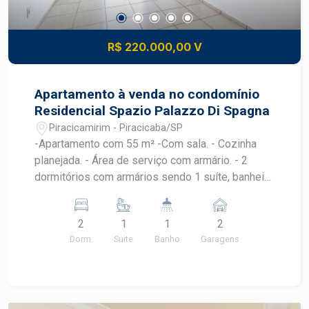
R$ 220.000,00 V
Apartamento à venda no condomínio
Residencial Spazio Palazzo Di Spagna
Piracicamirim - Piracicaba/SP
-Apartamento com 55 m² -Com sala. - Cozinha
planejada. - Área de serviço com armário. - 2
dormitórios com armários sendo 1 suíte, banheiro
social. -01 vaga. -Condomínio oferece campo,
salão de festas, salão de jogos e piscina.
2
1
1
2
Dorm.
Suite
Banho
Garagens