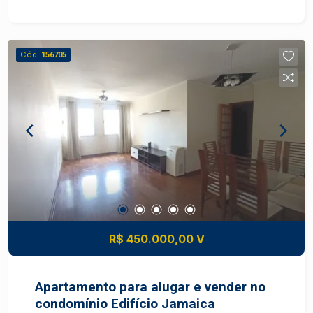
Lavabo Cozinha planejada Área de serviço com
banheiro 2 vagas de garagem O condomínio
dispõe de área de lazer completa e totalmente
Cód.
156705
remodelada, com: Piscina Salão de festas
Churrasqueira Quadra esportiva Playground
Gerador para as áreas comuns Uma excelente
oportunidade para quem busca um imóvel
espaçoso, bem localizado e com lazer completo.
Construa seu futuro com quem é agente de
desenvolvimento do mercado imobiliário de
Piracicaba. Agende sua visita!
R$ 450.000,00 V
Apartamento para alugar e vender no
condomínio Edifício Jamaica