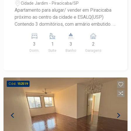
Cidade Jardim - Piracicaba/SP
Apartamento para alugar/ vender em Piracicaba
próximo ao centro da cidade e ESALQ(USP)
Contendo 3 dormitórios, com armário embutido. 1
suíte com blindex. Sala 2 ambientes. Banheiro
social com blindex e gabinete. Cozinha completa
3
1
3
2
de armários. Área de serviço com banheiro de
Dorm.
Suite
Banho
Garagens
empregada e escritório, 2 vagas de garagem.
Portaria 24 horas, área de lazer com piscina,
churrasqueira, salão de festas e sauna. Agende
sua visita!
Cód.
152519