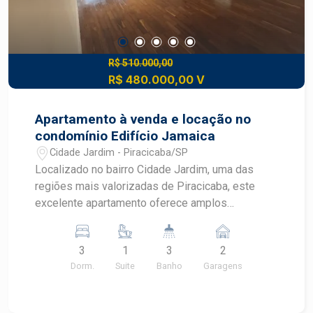
R$ 510.000,00
R$ 480.000,00 V
Apartamento à venda e locação no
condomínio Edifício Jamaica
Cidade Jardim - Piracicaba/SP
Localizado no bairro Cidade Jardim, uma das
regiões mais valorizadas de Piracicaba, este
excelente apartamento oferece amplos
ambientes, conforto e uma completa estrutura de
lazer para toda a família. O imóvel possui 157 m²
3
1
3
2
de área útil e conta com: 3 dormitórios com
Dorm.
Suite
Banho
Garagens
armários, sendo 1 suíte Sala ampla com janelões,
proporcionando excelente iluminação e
ventilação natural Banheiro social Cozinha com