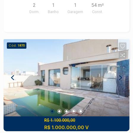
2
1
1
54 m²
Dorm.
Banho
Garagem
Const.
Cód.
1870
R$ 1.100.000,00
R$ 1.000.000,00 V